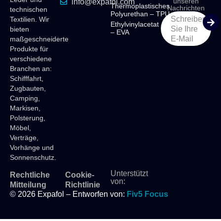
unseren
info@expafol.com
Thermoplastisches
Nachrichten
technischen
Polyurethan – TPU
Schreiben
Textilien. Wir
Ethylvinylacetat
Sie Ihre
bieten
– EVA
E-Mail
maßgeschneiderte
Produkte für
verschiedene
Branchen an:
Schifffahrt,
Zugbauten,
Camping,
Markisen,
Polsterung,
Möbel,
Verträge,
Vorhänge und
Sonnenschutz.
Unterstützt
Rechtliche
Cookie-
von:
Mitteilung
Richtlinie
© 2026 Expafol – Entworfen von:
Fiv5 Focus