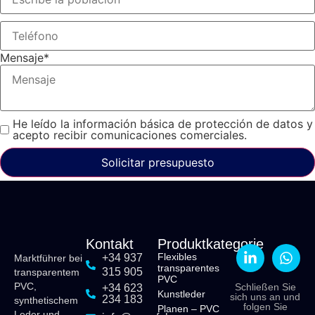
Mensaje
*
He leído la información básica de protección de datos y
acepto recibir comunicaciones comerciales.
Solicitar presupuesto
Kontakt
Produktkategorie
Flexibles
+34 937
Marktführer bei
transparentes
315 905
transparentem
PVC
PVC,
Schließen Sie
+34 623
Kunstleder
sich uns an und
234 183
synthetischem
folgen Sie
Planen – PVC
Leder und