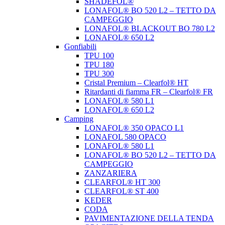
SHADEFOL®
LONAFOL® BO 520 L2 – TETTO DA
CAMPEGGIO
LONAFOL® BLACKOUT BO 780 L2
LONAFOL® 650 L2
Gonfiabili
TPU 100
TPU 180
TPU 300
Cristal Premium – Clearfol® HT
Ritardanti di fiamma FR – Clearfol® FR
LONAFOL® 580 L1
LONAFOL® 650 L2
Camping
LONAFOL® 350 OPACO L1
LONAFOL 580 OPACO
LONAFOL® 580 L1
LONAFOL® BO 520 L2 – TETTO DA
CAMPEGGIO
ZANZARIERA
CLEARFOL® HT 300
CLEARFOL® ST 400
KEDER
CODA
PAVIMENTAZIONE DELLA TENDA