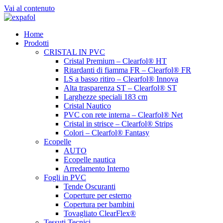
Vai al contenuto
Home
Prodotti
CRISTAL IN PVC
Cristal Premium – Clearfol® HT
Ritardanti di fiamma FR – Clearfol® FR
LS a basso ritiro – Clearfol® Innova
Alta trasparenza ST – Clearfol® ST
Larghezze speciali 183 cm
Cristal Nautico
PVC con rete interna – Clearfol® Net
Cristal in strisce – Clearfol® Strips
Colori – Clearfol® Fantasy
Ecopelle
AUTO
Ecopelle nautica
Arredamento Interno
Fogli in PVC
Tende Oscuranti
Coperture per esterno
Copertura per bambini
Tovagliato ClearFlex®
Tessuti Tecnici