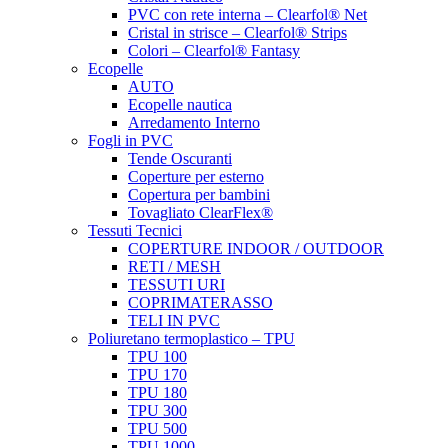
PVC con rete interna – Clearfol® Net
Cristal in strisce – Clearfol® Strips
Colori – Clearfol® Fantasy
Ecopelle
AUTO
Ecopelle nautica
Arredamento Interno
Fogli in PVC
Tende Oscuranti
Coperture per esterno
Copertura per bambini
Tovagliato ClearFlex®
Tessuti Tecnici
COPERTURE INDOOR / OUTDOOR
RETI / MESH
TESSUTI URI
COPRIMATERASSO
TELI IN PVC
Poliuretano termoplastico – TPU
TPU 100
TPU 170
TPU 180
TPU 300
TPU 500
TPU 1000