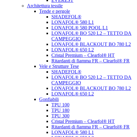
EVEREST
Architettura tessile
Tende e pergole
SHADEFOL®
LONAFOL® 580 L1
LONAFOL® 580 POOL L1
LONAFOL® BO 520 L2 – TETTO DA
CAMPEGGIO
LONAFOL® BLACKOUT BO 780 L2
LONAFOL® 650 L2
Cristal Premium – Clearfol® HT
Ritardanti di fiamma FR – Clearfol® FR
Vele e Strutture Tese
SHADEFOL®
LONAFOL® BO 520 L2 – TETTO DA
CAMPEGGIO
LONAFOL® BLACKOUT BO 780 L2
LONAFOL® 650 L2
Gonfiabili
TPU 100
TPU 180
TPU 300
Cristal Premium – Clearfol® HT
Ritardanti di fiamma FR – Clearfol® FR
LONAFOL® 580 L1