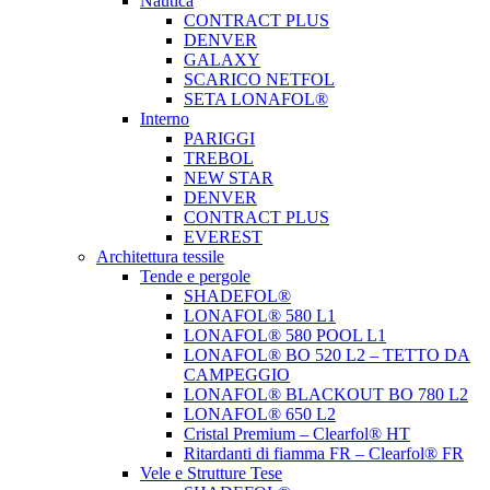
Nautica
CONTRACT PLUS
DENVER
GALAXY
SCARICO NETFOL
SETA LONAFOL®
Interno
PARIGGI
TREBOL
NEW STAR
DENVER
CONTRACT PLUS
EVEREST
Architettura tessile
Tende e pergole
SHADEFOL®
LONAFOL® 580 L1
LONAFOL® 580 POOL L1
LONAFOL® BO 520 L2 – TETTO DA
CAMPEGGIO
LONAFOL® BLACKOUT BO 780 L2
LONAFOL® 650 L2
Cristal Premium – Clearfol® HT
Ritardanti di fiamma FR – Clearfol® FR
Vele e Strutture Tese