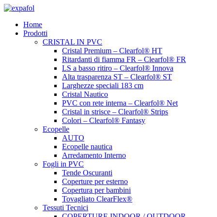
Vai
al
Home
contenuto
Prodotti
CRISTAL IN PVC
Cristal Premium – Clearfol® HT
Ritardanti di fiamma FR – Clearfol® FR
LS a basso ritiro – Clearfol® Innova
Alta trasparenza ST – Clearfol® ST
Larghezze speciali 183 cm
Cristal Nautico
PVC con rete interna – Clearfol® Net
Cristal in strisce – Clearfol® Strips
Colori – Clearfol® Fantasy
Ecopelle
AUTO
Ecopelle nautica
Arredamento Interno
Fogli in PVC
Tende Oscuranti
Coperture per esterno
Copertura per bambini
Tovagliato ClearFlex®
Tessuti Tecnici
COPERTURE INDOOR / OUTDOOR