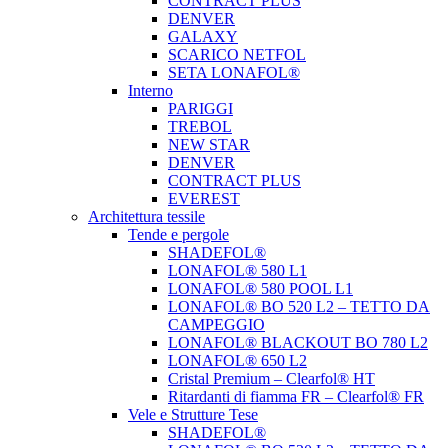
CONTRACT PLUS
DENVER
GALAXY
SCARICO NETFOL
SETA LONAFOL®
Interno
PARIGGI
TREBOL
NEW STAR
DENVER
CONTRACT PLUS
EVEREST
Architettura tessile
Tende e pergole
SHADEFOL®
LONAFOL® 580 L1
LONAFOL® 580 POOL L1
LONAFOL® BO 520 L2 – TETTO DA
CAMPEGGIO
LONAFOL® BLACKOUT BO 780 L2
LONAFOL® 650 L2
Cristal Premium – Clearfol® HT
Ritardanti di fiamma FR – Clearfol® FR
Vele e Strutture Tese
SHADEFOL®