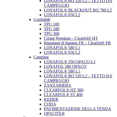
LONAFOL® BO 520 L2 – TETTO DA
CAMPEGGIO
LONAFOL® BLACKOUT BO 780 L2
LONAFOL® 650 L2
Gonfiabili
TPU 100
TPU 180
TPU 300
Cristal Premium – Clearfol® HT
Ritardanti di fiamma FR – Clearfol® FR
LONAFOL® 580 L1
LONAFOL® 650 L2
Camping
LONAFOL® 350 OPACO L1
LONAFOL 580 OPACO
LONAFOL® 580 L1
LONAFOL® BO 520 L2 – TETTO DA
CAMPEGGIO
ZANZARIERA
CLEARFOL® HT 300
CLEARFOL® ST 400
KEDER
CODA
PAVIMENTAZIONE DELLA TENDA
OPACITE®