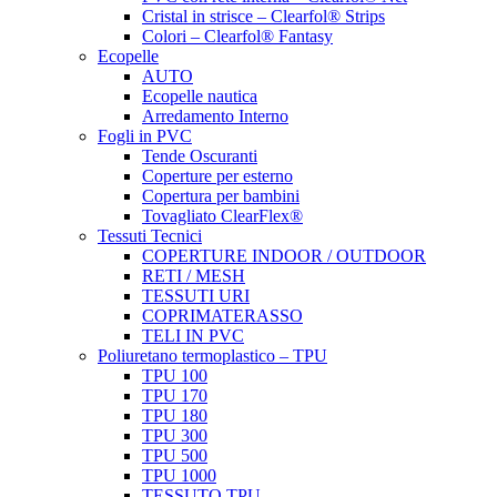
Cristal in strisce – Clearfol® Strips
Colori – Clearfol® Fantasy
Ecopelle
AUTO
Ecopelle nautica
Arredamento Interno
Fogli in PVC
Tende Oscuranti
Coperture per esterno
Copertura per bambini
Tovagliato ClearFlex®
Tessuti Tecnici
COPERTURE INDOOR / OUTDOOR
RETI / MESH
TESSUTI URI
COPRIMATERASSO
TELI IN PVC
Poliuretano termoplastico – TPU
TPU 100
TPU 170
TPU 180
TPU 300
TPU 500
TPU 1000
TESSUTO TPU