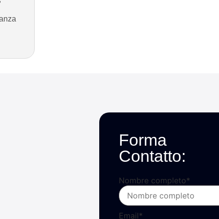
tanza
Forma
Contatto:
Nombre completo
*
Email
*