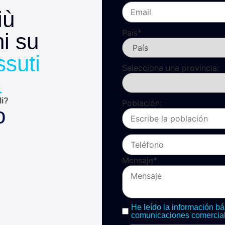
iù
País
*
i su
ssuti
Selecciona una provincia:
a
li?
Población:
o
Mensaje
*
He leído la información bá
comunicaciones comercial