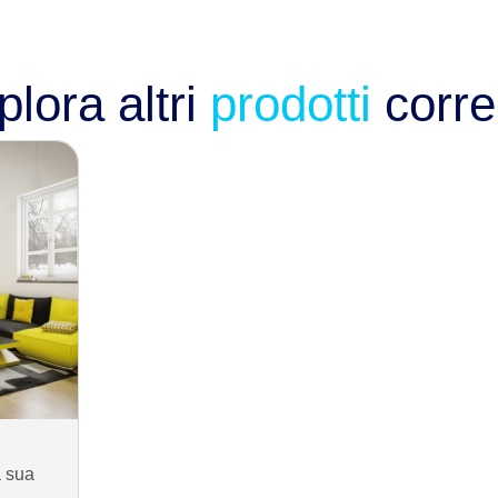
lora altri
prodotti
correl
a sua
,