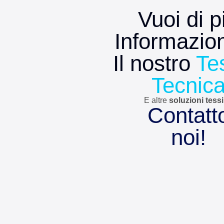
Vuoi di p
Informazion
Il nostro
Te
Tecnic
E altre
soluzioni tessi
Contatt
noi!