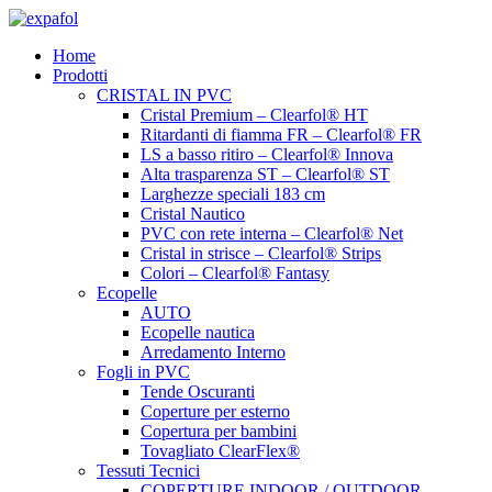
Vai
al
Home
contenuto
Prodotti
CRISTAL IN PVC
Cristal Premium – Clearfol® HT
Ritardanti di fiamma FR – Clearfol® FR
LS a basso ritiro – Clearfol® Innova
Alta trasparenza ST – Clearfol® ST
Larghezze speciali 183 cm
Cristal Nautico
PVC con rete interna – Clearfol® Net
Cristal in strisce – Clearfol® Strips
Colori – Clearfol® Fantasy
Ecopelle
AUTO
Ecopelle nautica
Arredamento Interno
Fogli in PVC
Tende Oscuranti
Coperture per esterno
Copertura per bambini
Tovagliato ClearFlex®
Tessuti Tecnici
COPERTURE INDOOR / OUTDOOR