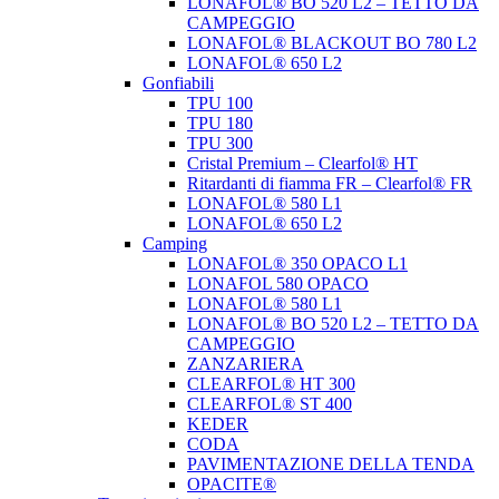
LONAFOL® BO 520 L2 – TETTO DA
CAMPEGGIO
LONAFOL® BLACKOUT BO 780 L2
LONAFOL® 650 L2
Gonfiabili
TPU 100
TPU 180
TPU 300
Cristal Premium – Clearfol® HT
Ritardanti di fiamma FR – Clearfol® FR
LONAFOL® 580 L1
LONAFOL® 650 L2
Camping
LONAFOL® 350 OPACO L1
LONAFOL 580 OPACO
LONAFOL® 580 L1
LONAFOL® BO 520 L2 – TETTO DA
CAMPEGGIO
ZANZARIERA
CLEARFOL® HT 300
CLEARFOL® ST 400
KEDER
CODA
PAVIMENTAZIONE DELLA TENDA
OPACITE®