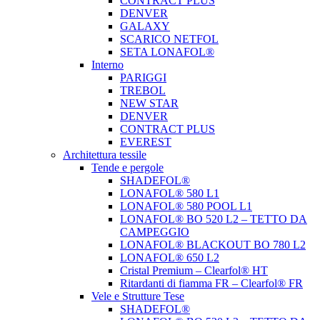
CONTRACT PLUS
DENVER
GALAXY
SCARICO NETFOL
SETA LONAFOL®
Interno
PARIGGI
TREBOL
NEW STAR
DENVER
CONTRACT PLUS
EVEREST
Architettura tessile
Tende e pergole
SHADEFOL®
LONAFOL® 580 L1
LONAFOL® 580 POOL L1
LONAFOL® BO 520 L2 – TETTO DA
CAMPEGGIO
LONAFOL® BLACKOUT BO 780 L2
LONAFOL® 650 L2
Cristal Premium – Clearfol® HT
Ritardanti di fiamma FR – Clearfol® FR
Vele e Strutture Tese
SHADEFOL®