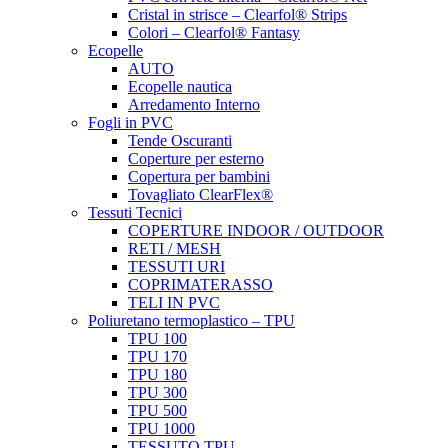
Cristal in strisce – Clearfol® Strips
Colori – Clearfol® Fantasy
Ecopelle
AUTO
Ecopelle nautica
Arredamento Interno
Fogli in PVC
Tende Oscuranti
Coperture per esterno
Copertura per bambini
Tovagliato ClearFlex®
Tessuti Tecnici
COPERTURE INDOOR / OUTDOOR
RETI / MESH
TESSUTI URI
COPRIMATERASSO
TELI IN PVC
Poliuretano termoplastico – TPU
TPU 100
TPU 170
TPU 180
TPU 300
TPU 500
TPU 1000
TESSUTO TPU