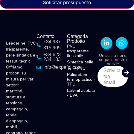
Solicitar presupuesto
Contatto
Categoria
Prodotto
+34 937
Leader nel PVC
PVC
315 905
trasparente,
trasparente
+34 623
pelle sintetica e
Unisciti a noi e
flessibile
234 183
segui le nostre
tessuti tecnici.
Sintetica pelle
notizie
Offriamo
info@expafol.com
Teli - PVC
Scrivi la
prodotti su
Poliuretano
tua
misura per vari
termoplastico -
email
TPU
settori:
Etilvinil acetato
marittimi,
- EVA
strutture a
tensione,
campeggio,
tende
d’appoggio,
mobili,
contratto, tende