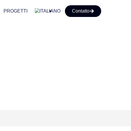
PROGETTI
Contatto
fol® HT