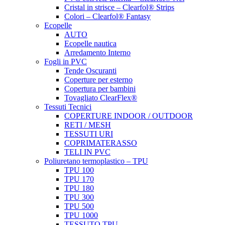
Cristal in strisce – Clearfol® Strips
Colori – Clearfol® Fantasy
Ecopelle
AUTO
Ecopelle nautica
Arredamento Interno
Fogli in PVC
Tende Oscuranti
Coperture per esterno
Copertura per bambini
Tovagliato ClearFlex®
Tessuti Tecnici
COPERTURE INDOOR / OUTDOOR
RETI / MESH
TESSUTI URI
COPRIMATERASSO
TELI IN PVC
Poliuretano termoplastico – TPU
TPU 100
TPU 170
TPU 180
TPU 300
TPU 500
TPU 1000
TESSUTO TPU