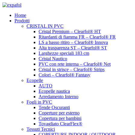
Vai
al
Home
contenuto
Prodotti
CRISTAL IN PVC
Cristal Premium – Clearfol® HT
Ritardanti di fiamma FR – Clearfol® FR
LS a basso ritiro – Clearfol® Innova
Alta trasparenza ST – Clearfol® ST
Larghezze speciali 183 cm
Cristal Nautico
PVC con rete interna – Clearfol® Net
Cristal in strisce – Clearfol® Strips
Colori – Clearfol® Fantasy
Ecopelle
AUTO
Ecopelle nautica
Arredamento Interno
Fogli in PVC
Tende Oscuranti
Coperture per esterno
Copertura per bambini
Tovagliato ClearFlex®
Tessuti Tecnici
COPERTURE INDOOR / OUTDOOR