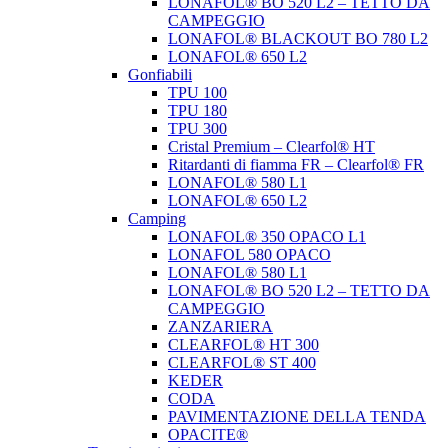
LONAFOL® BO 520 L2 – TETTO DA
CAMPEGGIO
LONAFOL® BLACKOUT BO 780 L2
LONAFOL® 650 L2
Gonfiabili
TPU 100
TPU 180
TPU 300
Cristal Premium – Clearfol® HT
Ritardanti di fiamma FR – Clearfol® FR
LONAFOL® 580 L1
LONAFOL® 650 L2
Camping
LONAFOL® 350 OPACO L1
LONAFOL 580 OPACO
LONAFOL® 580 L1
LONAFOL® BO 520 L2 – TETTO DA
CAMPEGGIO
ZANZARIERA
CLEARFOL® HT 300
CLEARFOL® ST 400
KEDER
CODA
PAVIMENTAZIONE DELLA TENDA
OPACITE®