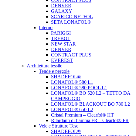
CONTRACT PLUS
DENVER
GALAXY
SCARICO NETFOL
SETA LONAFOL®
Interno
PARIGGI
TREBOL
NEW STAR
DENVER
CONTRACT PLUS
EVEREST
Architettura tessile
Tende e pergole
SHADEFOL®
LONAFOL® 580 L1
LONAFOL® 580 POOL L1
LONAFOL® BO 520 L2 – TETTO DA
CAMPEGGIO
LONAFOL® BLACKOUT BO 780 L2
LONAFOL® 650 L2
Cristal Premium – Clearfol® HT
Ritardanti di fiamma FR – Clearfol® FR
Vele e Strutture Tese
SHADEFOL®