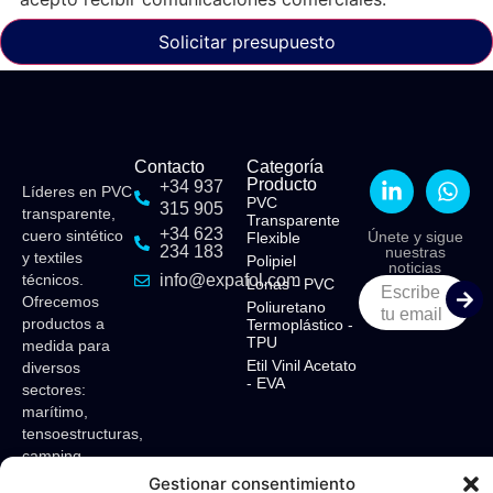
Solicitar presupuesto
Contacto
Categoría
Producto
+34 937
Líderes en PVC
PVC
315 905
transparente,
Transparente
+34 623
cuero sintético
Únete y sigue
Flexible​
234 183
nuestras
y textiles
Polipiel​
noticias
técnicos.
info@expafol.com
Lonas - PVC​
Escribe
Ofrecemos
Poliuretano
tu email
productos a
Termoplástico -
TPU​
medida para
Etil Vinil Acetato
diversos
- EVA​
sectores:
marítimo,
tensoestructuras,
camping,
toldos,
Gestionar consentimiento