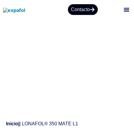
Contacto
SO
Productos
Inicio
|
| LONAFOL® 350 MATE L1