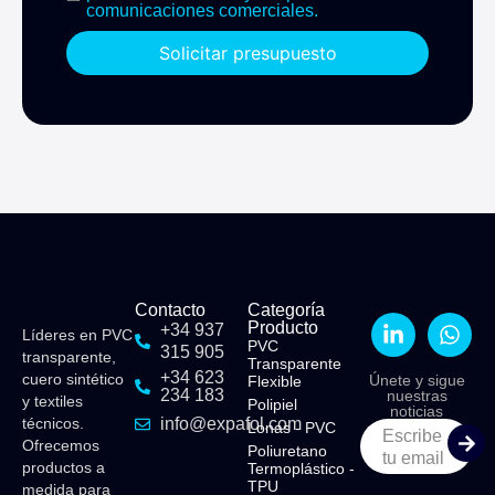
comunicaciones comerciales.
Solicitar presupuesto
Contacto
Categoría
Producto
+34 937
Líderes en PVC
PVC
315 905
transparente,
Transparente
+34 623
cuero sintético
Únete y sigue
Flexible​
234 183
nuestras
y textiles
Polipiel​
noticias
técnicos.
info@expafol.com
Lonas - PVC​
Escribe
Ofrecemos
Poliuretano
tu email
productos a
Termoplástico -
TPU​
medida para