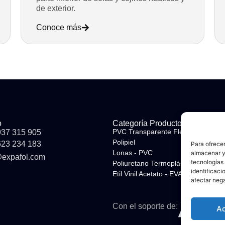
de exterior.
Conoce más
o
Categoría Producto
PVC Transparente Flexible​
937 315 905
Polipiel​
623 234 183
Para ofrecer
Lonas - PVC​
almacenar y/
@expafol.com
tecnologías
Poliuretano Termoplástico - TPU​
identificaci
Etil Vinil Acetato - EVA​
afectar nega
Con el soporte de:
A