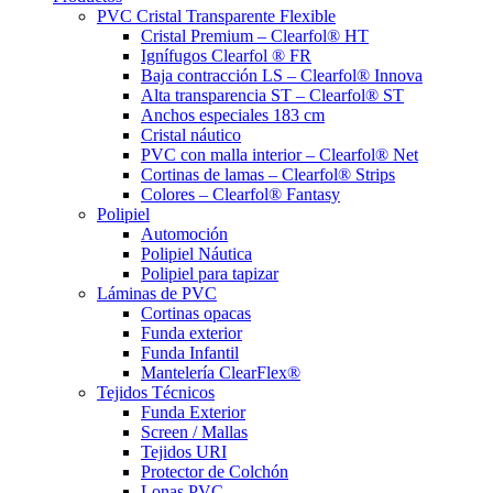
PVC Cristal Transparente Flexible
Cristal Premium – Clearfol® HT
Ignífugos Clearfol ® FR
Baja contracción LS – Clearfol® Innova
Alta transparencia ST – Clearfol® ST
Anchos especiales 183 cm
Cristal náutico
PVC con malla interior – Clearfol® Net
Cortinas de lamas – Clearfol® Strips
Colores – Clearfol® Fantasy
Polipiel
Automoción
Polipiel Náutica
Polipiel para tapizar
Láminas de PVC
Cortinas opacas
Funda exterior
Funda Infantil
Mantelería ClearFlex®
Tejidos Técnicos
Funda Exterior
Screen / Mallas
Tejidos URI
Protector de Colchón
Lonas PVC