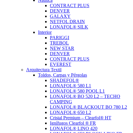
Nautica
CONTRACT PLUS
DENVER
GALAXY
NETFOL DRAIN
LONAFOL® SILK
Interior
PARIGGI
TREBOL
NEW STAR
DENVER
CONTRACT PLUS
EVEREST
Arquitectura Textil
Toldos, Carpas y Pérgolas
SHADEFOL®
LONAFOL® 580 L1
LONAFOL® 580 POOL L1
LONAFOL® BO 520 L2 – TECHO
CAMPING
LONAFOL® BLACKOUT BO 780 L2
LONAFOL® 650 L2
Cristal Premium – Clearfol® HT
Ignífugos Clearfol ® FR
LONAFOL® LINO 420