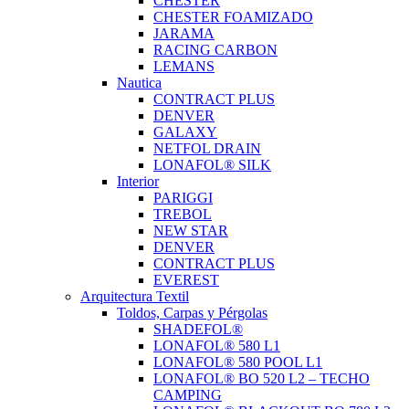
CHESTER
CHESTER FOAMIZADO
JARAMA
RACING CARBON
LEMANS
Nautica
CONTRACT PLUS
DENVER
GALAXY
NETFOL DRAIN
LONAFOL® SILK
Interior
PARIGGI
TREBOL
NEW STAR
DENVER
CONTRACT PLUS
EVEREST
Arquitectura Textil
Toldos, Carpas y Pérgolas
SHADEFOL®
LONAFOL® 580 L1
LONAFOL® 580 POOL L1
LONAFOL® BO 520 L2 – TECHO
CAMPING