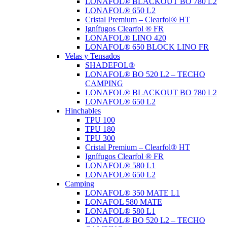
LONAFOL® BLACKOUT BO 780 L2
LONAFOL® 650 L2
Cristal Premium – Clearfol® HT
Ignífugos Clearfol ® FR
LONAFOL® LINO 420
LONAFOL® 650 BLOCK LINO FR
Velas y Tensados
SHADEFOL®
LONAFOL® BO 520 L2 – TECHO
CAMPING
LONAFOL® BLACKOUT BO 780 L2
LONAFOL® 650 L2
Hinchables
TPU 100
TPU 180
TPU 300
Cristal Premium – Clearfol® HT
Ignífugos Clearfol ® FR
LONAFOL® 580 L1
LONAFOL® 650 L2
Camping
LONAFOL® 350 MATE L1
LONAFOL 580 MATE
LONAFOL® 580 L1
LONAFOL® BO 520 L2 – TECHO