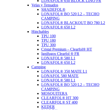
LONAFOL® 650 BLOCK LINO FR
Velas y Tensados
SHADEFOL®
LONAFOL® BO 520 L2 – TECHO
CAMPING
LONAFOL® BLACKOUT BO 780 L2
LONAFOL® 650 L2
Hinchables
TPU 100
TPU 180
TPU 300
Cristal Premium – Clearfol® HT
Ignífugos Clearfol ® FR
LONAFOL® 580 L1
LONAFOL® 650 L2
Camping
LONAFOL® 350 MATE L1
LONAFOL 580 MATE
LONAFOL® 580 L1
LONAFOL® BO 520 L2 – TECHO
CAMPING
MOSQUITERA
CLEARFOL® HT 300
CLEARFOL® ST 400
KEDER