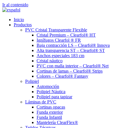
Ir al contenido
Inicio
Productos
PVC Cristal Transparente Flexible
Cristal Premium – Clearfol® HT
Ignífugos Clearfol ® FR
Baja contracción LS – Clearfol® Innova
Alta transparencia ST – Clearfol® ST
Anchos especiales 183 cm
Cristal náutico
PVC con malla interior – Clearfol® Net
Cortinas de lamas – Clearfol® Strips
Colores – Clearfol® Fantasy
Polipiel
Automoción
Polipiel Náutica
Polipiel para tapizar
Láminas de PVC
Cortinas opacas
Funda exterior
Funda Infantil
Mantelería ClearFlex®
Tejidos Técnicos