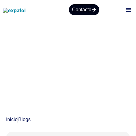
Contacto
SO
Blogs
Inicio
Blogs