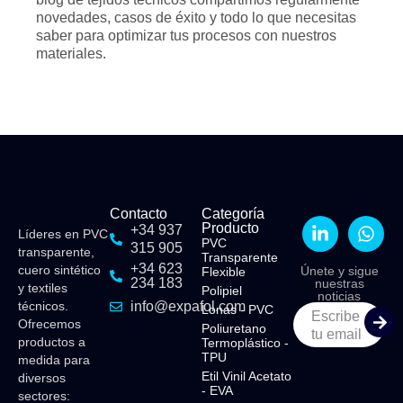
novedades, casos de éxito y todo lo que necesitas
saber para optimizar tus procesos con nuestros
materiales.
Contacto
Categoría
Producto
+34 937
Líderes en PVC
PVC
315 905
transparente,
Transparente
+34 623
cuero sintético
Únete y sigue
Flexible​
234 183
nuestras
y textiles
Polipiel​
noticias
técnicos.
info@expafol.com
Lonas - PVC​
Escribe
Ofrecemos
Poliuretano
tu email
productos a
Termoplástico -
TPU​
medida para
Etil Vinil Acetato
diversos
- EVA​
sectores: