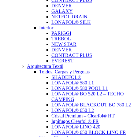
CONTRACT PLUS
DENVER
GALAXY
NETFOL DRAIN
LONAFOL® SILK
Interior
PARIGGI
TREBOL
NEW STAR
DENVER
CONTRACT PLUS
EVEREST
Arquitectura Textil
Toldos, Carpas y Pérgolas
SHADEFOL®
LONAFOL® 580 L1
LONAFOL® 580 POOL L1
LONAFOL® BO 520 L2 – TECHO
CAMPING
LONAFOL® BLACKOUT BO 780 L2
LONAFOL® 650 L2
Cristal Premium – Clearfol® HT
Ignífugos Clearfol ® FR
LONAFOL® LINO 420
LONAFOL® 650 BLOCK LINO FR