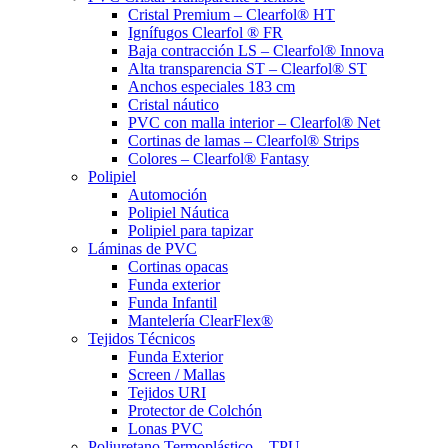
Cristal Premium – Clearfol® HT
Ignífugos Clearfol ® FR
Baja contracción LS – Clearfol® Innova
Alta transparencia ST – Clearfol® ST
Anchos especiales 183 cm
Cristal náutico
PVC con malla interior – Clearfol® Net
Cortinas de lamas – Clearfol® Strips
Colores – Clearfol® Fantasy
Polipiel
Automoción
Polipiel Náutica
Polipiel para tapizar
Láminas de PVC
Cortinas opacas
Funda exterior
Funda Infantil
Mantelería ClearFlex®
Tejidos Técnicos
Funda Exterior
Screen / Mallas
Tejidos URI
Protector de Colchón
Lonas PVC
Poliuretano Termoplástico – TPU