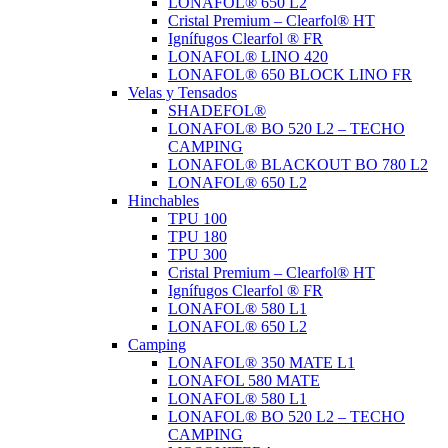
LONAFOL® 650 L2
Cristal Premium – Clearfol® HT
Ignífugos Clearfol ® FR
LONAFOL® LINO 420
LONAFOL® 650 BLOCK LINO FR
Velas y Tensados
SHADEFOL®
LONAFOL® BO 520 L2 – TECHO
CAMPING
LONAFOL® BLACKOUT BO 780 L2
LONAFOL® 650 L2
Hinchables
TPU 100
TPU 180
TPU 300
Cristal Premium – Clearfol® HT
Ignífugos Clearfol ® FR
LONAFOL® 580 L1
LONAFOL® 650 L2
Camping
LONAFOL® 350 MATE L1
LONAFOL 580 MATE
LONAFOL® 580 L1
LONAFOL® BO 520 L2 – TECHO
CAMPING