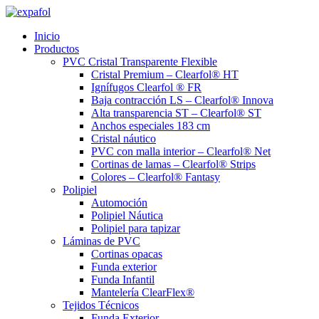
Ir
al
Inicio
contenido
Productos
PVC Cristal Transparente Flexible
Cristal Premium – Clearfol® HT
Ignífugos Clearfol ® FR
Baja contracción LS – Clearfol® Innova
Alta transparencia ST – Clearfol® ST
Anchos especiales 183 cm
Cristal náutico
PVC con malla interior – Clearfol® Net
Cortinas de lamas – Clearfol® Strips
Colores – Clearfol® Fantasy
Polipiel
Automoción
Polipiel Náutica
Polipiel para tapizar
Láminas de PVC
Cortinas opacas
Funda exterior
Funda Infantil
Mantelería ClearFlex®
Tejidos Técnicos
Funda Exterior