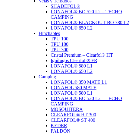
Velas y Tensados
SHADEFOL®
LONAFOL® BO 520 L2 – TECHO
CAMPING
LONAFOL® BLACKOUT BO 780 L2
LONAFOL® 650 L2
Hinchables
TPU 100
TPU 180
TPU 300
Cristal Premium – Clearfol® HT
Ignífugos Clearfol ® FR
LONAFOL® 580 L1
LONAFOL® 650 L2
Camping
LONAFOL® 350 MATE L1
LONAFOL 580 MATE
LONAFOL® 580 L1
LONAFOL® BO 520 L2 – TECHO
CAMPING
MOSQUITERA
CLEARFOL® HT 300
CLEARFOL® ST 400
KEDER
FALDÓN