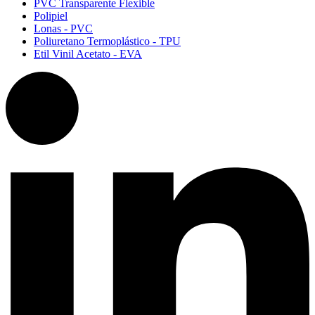
PVC Transparente Flexible​
Polipiel​
Lonas - PVC​
Poliuretano Termoplástico - TPU​
Etil Vinil Acetato - EVA​