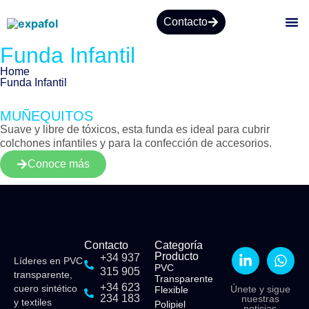
Contacto
Funda Infantil
Home
Funda Infantil
MUÑEQUITOS
Suave y libre de tóxicos, esta funda es ideal para cubrir
colchones infantiles y para la confección de accesorios.
Conoce más
Contacto
Categoría
Producto
+34 937
Líderes en PVC
PVC
315 905
transparente,
Transparente
+34 623
cuero sintético
Únete y sigue
Flexible​
234 183
nuestras
y textiles
Polipiel​
noticias