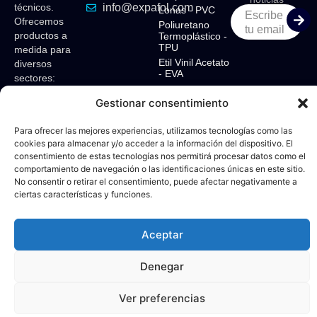
técnicos.
info@expafol.com
Lonas - PVC​
Escribe
Ofrecemos
Poliuretano
tu email
productos a
Termoplástico -
TPU​
medida para
Etil Vinil Acetato
diversos
- EVA​
sectores:
marítimo,
Gestionar consentimiento
tensoestructuras,
camping,
Para ofrecer las mejores experiencias, utilizamos tecnologías como las
toldos,
cookies para almacenar y/o acceder a la información del dispositivo. El
tapicerías,
consentimiento de estas tecnologías nos permitirá procesar datos como el
muebles,
comportamiento de navegación o las identificaciones únicas en este sitio.
contract,
No consentir o retirar el consentimiento, puede afectar negativamente a
cortinas y
ciertas características y funciones.
protección
solar.
Aceptar
Con el
Aviso
Política
soporte
Legal
Cookies
de:
Denegar
© 2026 Expafol – Diseñado por:
Fiv5 Focus
Ver preferencias