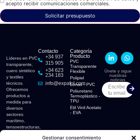
acepto recibir comunicaciones comerciales.
Solicitar presupuesto
Contacto
Categoría
Producto
+34 937
Líderes en PVC
PVC
315 905
transparente,
Transparente
+34 623
cuero sintético
Únete y sigue
Flexible​
234 183
nuestras
y textiles
Polipiel​
noticias
técnicos.
info@expafol.com
Lonas - PVC​
Escribe
Ofrecemos
Poliuretano
tu email
productos a
Termoplástico -
TPU​
medida para
Etil Vinil Acetato
diversos
- EVA​
sectores:
marítimo,
tensoestructuras,
camping,
Gestionar consentimiento
toldos,