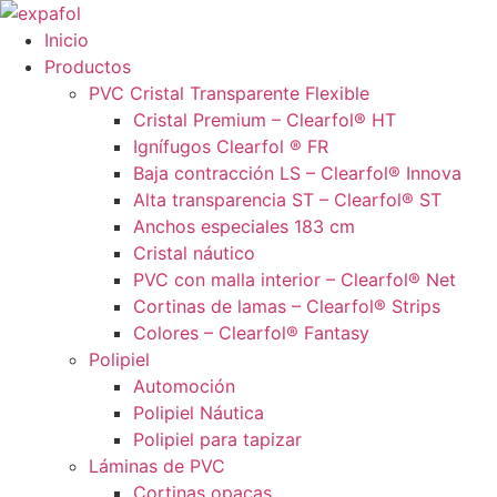
Ir
al
Inicio
contenido
Productos
PVC Cristal Transparente Flexible
Cristal Premium – Clearfol® HT
Ignífugos Clearfol ® FR
Baja contracción LS – Clearfol® Innova
Alta transparencia ST – Clearfol® ST
Anchos especiales 183 cm
Cristal náutico
PVC con malla interior – Clearfol® Net
Cortinas de lamas – Clearfol® Strips
Colores – Clearfol® Fantasy
Polipiel
Automoción
Polipiel Náutica
Polipiel para tapizar
Láminas de PVC
Cortinas opacas