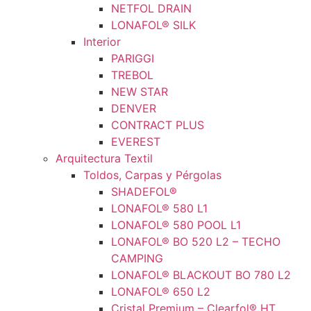
NETFOL DRAIN
LONAFOL® SILK
Interior
PARIGGI
TREBOL
NEW STAR
DENVER
CONTRACT PLUS
EVEREST
Arquitectura Textil
Toldos, Carpas y Pérgolas
SHADEFOL®
LONAFOL® 580 L1
LONAFOL® 580 POOL L1
LONAFOL® BO 520 L2 – TECHO
CAMPING
LONAFOL® BLACKOUT BO 780 L2
LONAFOL® 650 L2
Cristal Premium – Clearfol® HT