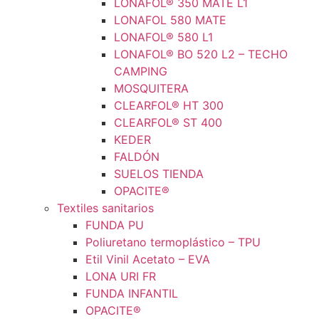
LONAFOL® 350 MATE L1
LONAFOL 580 MATE
LONAFOL® 580 L1
LONAFOL® BO 520 L2 – TECHO
CAMPING
MOSQUITERA
CLEARFOL® HT 300
CLEARFOL® ST 400
KEDER
FALDÓN
SUELOS TIENDA
OPACITE®
Textiles sanitarios
FUNDA PU
Poliuretano termoplástico – TPU
Etil Vinil Acetato – EVA
LONA URI FR
FUNDA INFANTIL
OPACITE®