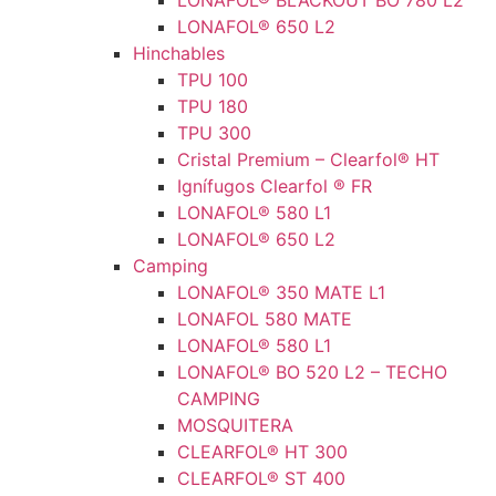
LONAFOL® BLACKOUT BO 780 L2
LONAFOL® 650 L2
Hinchables
TPU 100
TPU 180
TPU 300
Cristal Premium – Clearfol® HT
Ignífugos Clearfol ® FR
LONAFOL® 580 L1
LONAFOL® 650 L2
Camping
LONAFOL® 350 MATE L1
LONAFOL 580 MATE
LONAFOL® 580 L1
LONAFOL® BO 520 L2 – TECHO
CAMPING
MOSQUITERA
CLEARFOL® HT 300
CLEARFOL® ST 400