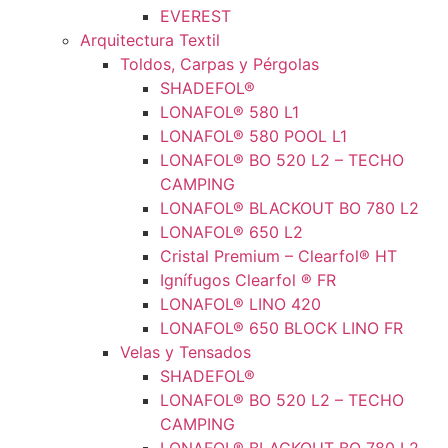
EVEREST
Arquitectura Textil
Toldos, Carpas y Pérgolas
SHADEFOL®
LONAFOL® 580 L1
LONAFOL® 580 POOL L1
LONAFOL® BO 520 L2 – TECHO
CAMPING
LONAFOL® BLACKOUT BO 780 L2
LONAFOL® 650 L2
Cristal Premium – Clearfol® HT
Ignífugos Clearfol ® FR
LONAFOL® LINO 420
LONAFOL® 650 BLOCK LINO FR
Velas y Tensados
SHADEFOL®
LONAFOL® BO 520 L2 – TECHO
CAMPING