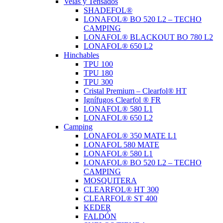
Velas y Tensados
SHADEFOL®
LONAFOL® BO 520 L2 – TECHO
CAMPING
LONAFOL® BLACKOUT BO 780 L2
LONAFOL® 650 L2
Hinchables
TPU 100
TPU 180
TPU 300
Cristal Premium – Clearfol® HT
Ignífugos Clearfol ® FR
LONAFOL® 580 L1
LONAFOL® 650 L2
Camping
LONAFOL® 350 MATE L1
LONAFOL 580 MATE
LONAFOL® 580 L1
LONAFOL® BO 520 L2 – TECHO
CAMPING
MOSQUITERA
CLEARFOL® HT 300
CLEARFOL® ST 400
KEDER
FALDÓN