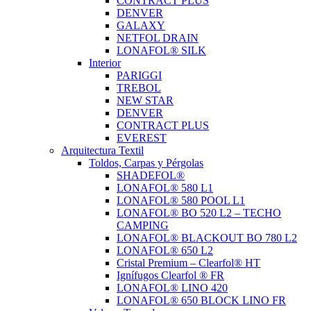
CONTRACT PLUS
DENVER
GALAXY
NETFOL DRAIN
LONAFOL® SILK
Interior
PARIGGI
TREBOL
NEW STAR
DENVER
CONTRACT PLUS
EVEREST
Arquitectura Textil
Toldos, Carpas y Pérgolas
SHADEFOL®
LONAFOL® 580 L1
LONAFOL® 580 POOL L1
LONAFOL® BO 520 L2 – TECHO
CAMPING
LONAFOL® BLACKOUT BO 780 L2
LONAFOL® 650 L2
Cristal Premium – Clearfol® HT
Ignífugos Clearfol ® FR
LONAFOL® LINO 420
LONAFOL® 650 BLOCK LINO FR