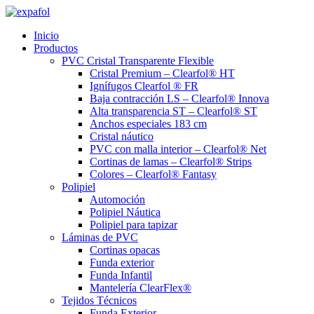
Ir
al
Inicio
contenido
Productos
PVC Cristal Transparente Flexible
Cristal Premium – Clearfol® HT
Ignífugos Clearfol ® FR
Baja contracción LS – Clearfol® Innova
Alta transparencia ST – Clearfol® ST
Anchos especiales 183 cm
Cristal náutico
PVC con malla interior – Clearfol® Net
Cortinas de lamas – Clearfol® Strips
Colores – Clearfol® Fantasy
Polipiel
Automoción
Polipiel Náutica
Polipiel para tapizar
Láminas de PVC
Cortinas opacas
Funda exterior
Funda Infantil
Mantelería ClearFlex®
Tejidos Técnicos
Funda Exterior