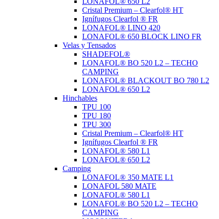
LONAFOL® 650 L2
Cristal Premium – Clearfol® HT
Ignífugos Clearfol ® FR
LONAFOL® LINO 420
LONAFOL® 650 BLOCK LINO FR
Velas y Tensados
SHADEFOL®
LONAFOL® BO 520 L2 – TECHO
CAMPING
LONAFOL® BLACKOUT BO 780 L2
LONAFOL® 650 L2
Hinchables
TPU 100
TPU 180
TPU 300
Cristal Premium – Clearfol® HT
Ignífugos Clearfol ® FR
LONAFOL® 580 L1
LONAFOL® 650 L2
Camping
LONAFOL® 350 MATE L1
LONAFOL 580 MATE
LONAFOL® 580 L1
LONAFOL® BO 520 L2 – TECHO
CAMPING