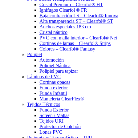
Cristal Premium – Clearfol® HT
Ignífugos Clearfol ® FR
Baja contracción LS – Clearfol® Innova
Alta transparencia ST – Clearfol® ST
Anchos especiales 183 cm
Cristal náutico
PVC con malla interior – Clearfol® Net
Cortinas de lamas – Clearfol® Strips
Colores – Clearfol® Fantasy
Polipiel
Automoción
Polipiel Náutica
Polipiel para tapizar
Láminas de PVC
Cortinas opacas
Funda exterior
Funda Infantil
Mantelería ClearFlex®
Tejidos Técnicos
Funda Exterior
Screen / Mallas
Tejidos URI
Protector de Colchón
Lonas PVC
Poliuretano Termoplástico – TPU