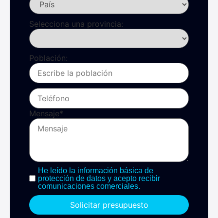
Selecciona una provincia:
Población:
Mensaje
*
He leído la información básica de
protección de datos y acepto recibir
comunicaciones comerciales.
Solicitar presupuesto