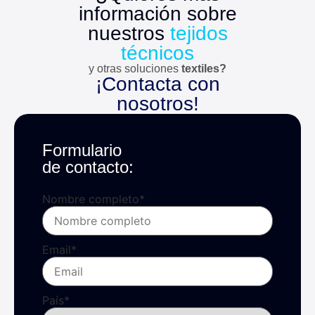
información sobre
nuestros
tejidos
técnicos
y otras soluciones
textiles?
¡Contacta con
nosotros!
Formulario
de contacto:
Nombre completo
*
Email
*
País
*