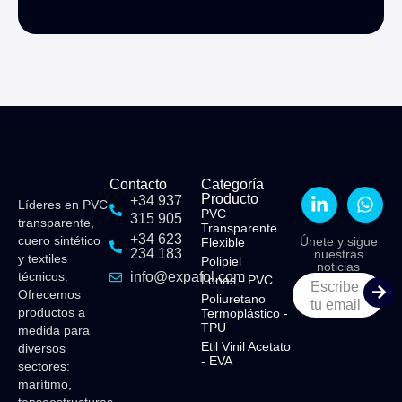
Contacto
Categoría
Producto
+34 937
Líderes en PVC
PVC
315 905
transparente,
Transparente
+34 623
cuero sintético
Únete y sigue
Flexible​
234 183
nuestras
y textiles
Polipiel​
noticias
técnicos.
info@expafol.com
Lonas - PVC​
Escribe
Ofrecemos
Poliuretano
tu email
productos a
Termoplástico -
TPU​
medida para
Etil Vinil Acetato
diversos
- EVA​
sectores:
marítimo,
tensoestructuras,