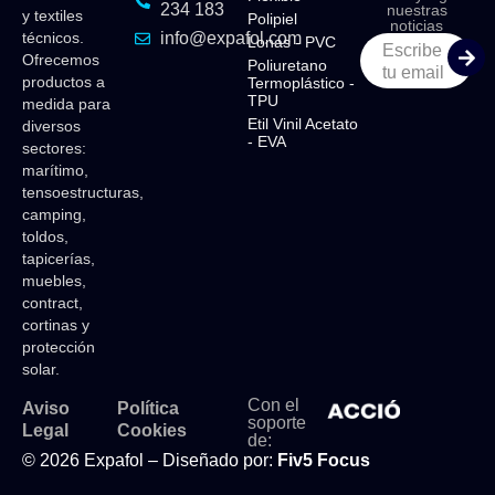
234 183
nuestras
y textiles
Polipiel​
noticias
técnicos.
info@expafol.com
Lonas - PVC​
Escribe
Ofrecemos
Poliuretano
tu email
productos a
Termoplástico -
TPU​
medida para
Etil Vinil Acetato
diversos
- EVA​
sectores:
marítimo,
tensoestructuras,
camping,
toldos,
tapicerías,
muebles,
contract,
cortinas y
protección
solar.
Con el
Aviso
Política
soporte
Legal
Cookies
de:
© 2026 Expafol – Diseñado por:
Fiv5 Focus