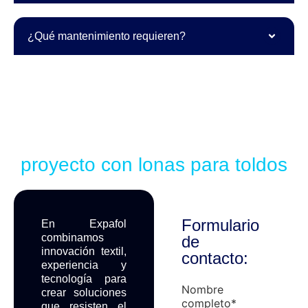
¿Qué mantenimiento requieren?
Solicita asesoramiento para tu
proyecto con lonas para toldos
Formulario
En Expafol
combinamos
de
innovación textil,
contacto:
experiencia y
tecnología para
Nombre
crear soluciones
completo
*
que resisten el