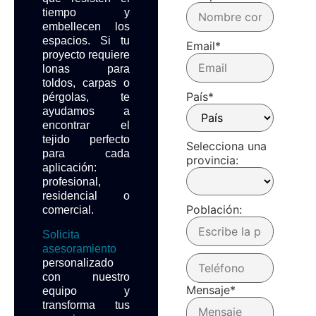
tiempo y
embellecen los
espacios. Si tu
Email
*
proyecto requiere
lonas para
toldos, carpas o
País
*
pérgolas, te
ayudamos a
encontrar el
tejido perfecto
Selecciona una
para cada
provincia:
aplicación:
profesional,
residencial o
Población:
comercial.
Solicita
asesoramiento
personalizado
con nuestro
Mensaje
*
equipo y
transforma tus