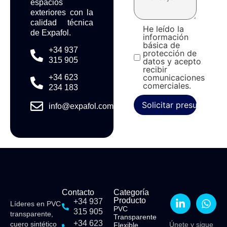
espacios
exteriores con la
calidad técnica
He leído la
de Expafol.
información
básica de
+34 937
protección de
315 905
datos y acepto
recibir
comunicaciones
+34 623
comerciales.
234 183
Solicitar presupuesto
info@expafol.com
Contacto
Categoría
Producto
+34 937
Líderes en PVC
PVC
315 905
transparente,
Transparente
+34 623
cuero sintético
Únete y sigue
Flexible​