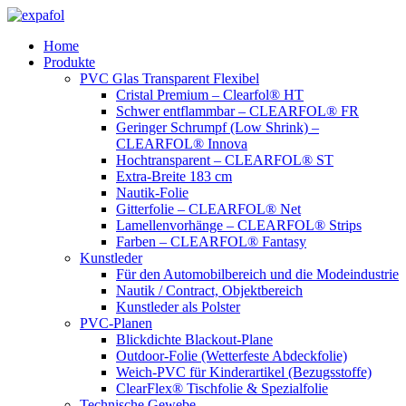
Zum
Inhalt
Home
springen
Produkte
PVC Glas Transparent Flexibel
Cristal Premium – Clearfol® HT
Schwer entflammbar – CLEARFOL® FR
Geringer Schrumpf (Low Shrink) –
CLEARFOL® Innova
Hochtransparent – CLEARFOL® ST
Extra-Breite 183 cm
Nautik-Folie
Gitterfolie – CLEARFOL® Net
Lamellenvorhänge – CLEARFOL® Strips
Farben – CLEARFOL® Fantasy
Kunstleder
Für den Automobilbereich und die Modeindustrie
Nautik / Contract, Objektbereich
Kunstleder als Polster
PVC-Planen
Blickdichte Blackout-Plane
Outdoor-Folie (Wetterfeste Abdeckfolie)
Weich-PVC für Kinderartikel (Bezugsstoffe)
ClearFlex® Tischfolie & Spezialfolie
Technische Gewebe