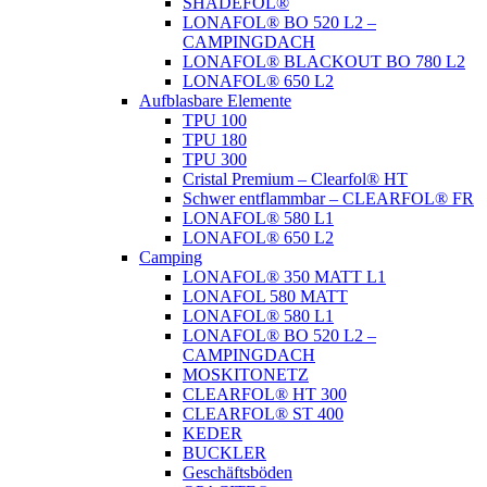
SHADEFOL®
LONAFOL® BO 520 L2 –
CAMPINGDACH
LONAFOL® BLACKOUT BO 780 L2
LONAFOL® 650 L2
Aufblasbare Elemente
TPU 100
TPU 180
TPU 300
Cristal Premium – Clearfol® HT
Schwer entflammbar – CLEARFOL® FR
LONAFOL® 580 L1
LONAFOL® 650 L2
Camping
LONAFOL® 350 MATT L1
LONAFOL 580 MATT
LONAFOL® 580 L1
LONAFOL® BO 520 L2 –
CAMPINGDACH
MOSKITONETZ
CLEARFOL® HT 300
CLEARFOL® ST 400
KEDER
BUCKLER
Geschäftsböden