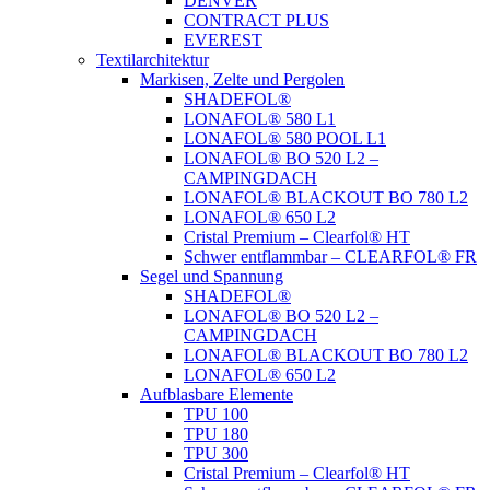
DENVER
CONTRACT PLUS
EVEREST
Textilarchitektur
Markisen, Zelte und Pergolen
SHADEFOL®
LONAFOL® 580 L1
LONAFOL® 580 POOL L1
LONAFOL® BO 520 L2 –
CAMPINGDACH
LONAFOL® BLACKOUT BO 780 L2
LONAFOL® 650 L2
Cristal Premium – Clearfol® HT
Schwer entflammbar – CLEARFOL® FR
Segel und Spannung
SHADEFOL®
LONAFOL® BO 520 L2 –
CAMPINGDACH
LONAFOL® BLACKOUT BO 780 L2
LONAFOL® 650 L2
Aufblasbare Elemente
TPU 100
TPU 180
TPU 300
Cristal Premium – Clearfol® HT