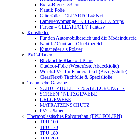
Extra-Breite 183 cm
Nautik-Folie
Gitterfolie – CLEARFOL® Net
Lamellenvorhänge – CLEARFOL® Strips
Farben – CLEARFOL® Fantasy
Kunstleder
Für den Automobilbereich und die Modeindustrie
Nautik / Contract, Objektbereich
Kunstleder als Polster
PVC-Planen
Blickdichte Blackout-Plane
Outdoor-Folie (Wetterfeste Abdeckfolie)
Weich-PVC für Kinderartikel (Bezugsstoffe)
ClearFlex® Tischfolie & Spezialfolie
Technische Gewebe
SCHUTZHÜLLEN & ABDECKUNGEN
SCREEN / NETZGEWEBE
URI-GEWEBE
MATRATZENSCHUTZ
PVC-Planen
Thermoplastisches Polyurethan (TPU-FOLIEN)
TPU 100
TPU 170
TPU 180
TPU 300