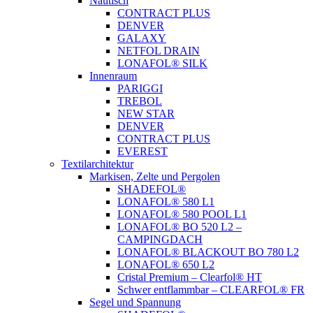
Nautisch
CONTRACT PLUS
DENVER
GALAXY
NETFOL DRAIN
LONAFOL® SILK
Innenraum
PARIGGI
TREBOL
NEW STAR
DENVER
CONTRACT PLUS
EVEREST
Textilarchitektur
Markisen, Zelte und Pergolen
SHADEFOL®
LONAFOL® 580 L1
LONAFOL® 580 POOL L1
LONAFOL® BO 520 L2 –
CAMPINGDACH
LONAFOL® BLACKOUT BO 780 L2
LONAFOL® 650 L2
Cristal Premium – Clearfol® HT
Schwer entflammbar – CLEARFOL® FR
Segel und Spannung