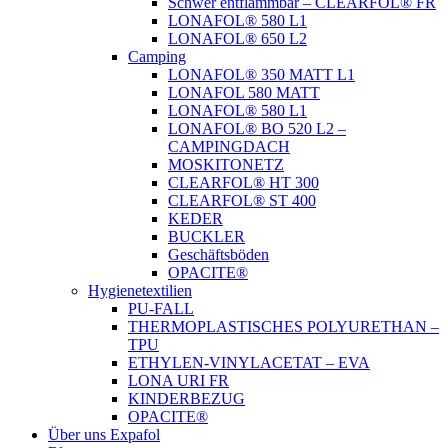
Schwer entflammbar – CLEARFOL® FR
LONAFOL® 580 L1
LONAFOL® 650 L2
Camping
LONAFOL® 350 MATT L1
LONAFOL 580 MATT
LONAFOL® 580 L1
LONAFOL® BO 520 L2 –
CAMPINGDACH
MOSKITONETZ
CLEARFOL® HT 300
CLEARFOL® ST 400
KEDER
BUCKLER
Geschäftsböden
OPACITE®
Hygienetextilien
PU-FALL
THERMOPLASTISCHES POLYURETHAN –
TPU
ETHYLEN-VINYLACETAT – EVA
LONA URI FR
KINDERBEZUG
OPACITE®
Über uns Expafol