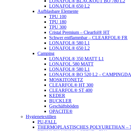
LONAFOL® BLACKOUT BO 780 L2
LONAFOL® 650 L2
Aufblasbare Elemente
TPU 100
TPU 180
TPU 300
Cristal Premium – Clearfol® HT
Schwer entflammbar – CLEARFOL® FR
LONAFOL® 580 L1
LONAFOL® 650 L2
Camping
LONAFOL® 350 MATT L1
LONAFOL 580 MATT
LONAFOL® 580 L1
LONAFOL® BO 520 L2 – CAMPINGD
MOSKITONETZ
CLEARFOL® HT 300
CLEARFOL® ST 400
KEDER
BUCKLER
Geschäftsböden
OPACITE®
Hygienetextilien
PU-FALL
THERMOPLASTISCHES POLYURETHAN – 