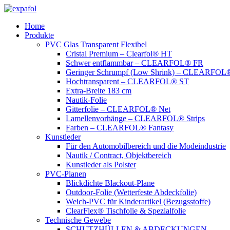
Zum
Inhalt
Home
springen
Produkte
PVC Glas Transparent Flexibel
Cristal Premium – Clearfol® HT
Schwer entflammbar – CLEARFOL® FR
Geringer Schrumpf (Low Shrink) – CLEARFOL®
Hochtransparent – CLEARFOL® ST
Extra-Breite 183 cm
Nautik-Folie
Gitterfolie – CLEARFOL® Net
Lamellenvorhänge – CLEARFOL® Strips
Farben – CLEARFOL® Fantasy
Kunstleder
Für den Automobilbereich und die Modeindustrie
Nautik / Contract, Objektbereich
Kunstleder als Polster
PVC-Planen
Blickdichte Blackout-Plane
Outdoor-Folie (Wetterfeste Abdeckfolie)
Weich-PVC für Kinderartikel (Bezugsstoffe)
ClearFlex® Tischfolie & Spezialfolie
Technische Gewebe
SCHUTZHÜLLEN & ABDECKUNGEN