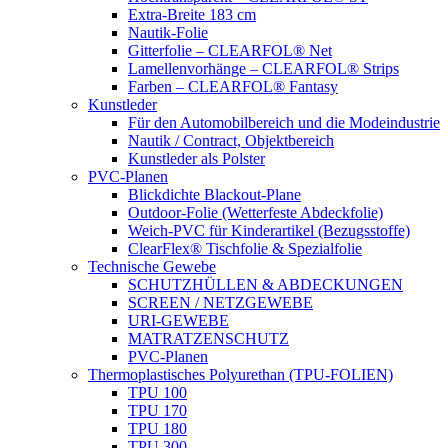
Extra-Breite 183 cm
Nautik-Folie
Gitterfolie – CLEARFOL® Net
Lamellenvorhänge – CLEARFOL® Strips
Farben – CLEARFOL® Fantasy
Kunstleder
Für den Automobilbereich und die Modeindustrie
Nautik / Contract, Objektbereich
Kunstleder als Polster
PVC-Planen
Blickdichte Blackout-Plane
Outdoor-Folie (Wetterfeste Abdeckfolie)
Weich-PVC für Kinderartikel (Bezugsstoffe)
ClearFlex® Tischfolie & Spezialfolie
Technische Gewebe
SCHUTZHÜLLEN & ABDECKUNGEN
SCREEN / NETZGEWEBE
URI-GEWEBE
MATRATZENSCHUTZ
PVC-Planen
Thermoplastisches Polyurethan (TPU-FOLIEN)
TPU 100
TPU 170
TPU 180
TPU 300