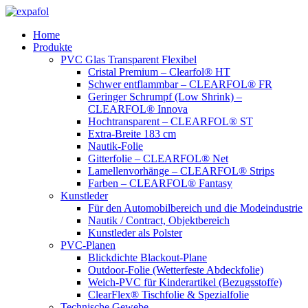
Zum
Inhalt
Home
springen
Produkte
PVC Glas Transparent Flexibel
Cristal Premium – Clearfol® HT
Schwer entflammbar – CLEARFOL® FR
Geringer Schrumpf (Low Shrink) –
CLEARFOL® Innova
Hochtransparent – CLEARFOL® ST
Extra-Breite 183 cm
Nautik-Folie
Gitterfolie – CLEARFOL® Net
Lamellenvorhänge – CLEARFOL® Strips
Farben – CLEARFOL® Fantasy
Kunstleder
Für den Automobilbereich und die Modeindustrie
Nautik / Contract, Objektbereich
Kunstleder als Polster
PVC-Planen
Blickdichte Blackout-Plane
Outdoor-Folie (Wetterfeste Abdeckfolie)
Weich-PVC für Kinderartikel (Bezugsstoffe)
ClearFlex® Tischfolie & Spezialfolie
Technische Gewebe