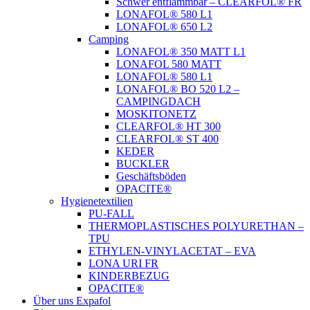
Schwer entflammbar – CLEARFOL® FR
LONAFOL® 580 L1
LONAFOL® 650 L2
Camping
LONAFOL® 350 MATT L1
LONAFOL 580 MATT
LONAFOL® 580 L1
LONAFOL® BO 520 L2 –
CAMPINGDACH
MOSKITONETZ
CLEARFOL® HT 300
CLEARFOL® ST 400
KEDER
BUCKLER
Geschäftsböden
OPACITE®
Hygienetextilien
PU-FALL
THERMOPLASTISCHES POLYURETHAN –
TPU
ETHYLEN-VINYLACETAT – EVA
LONA URI FR
KINDERBEZUG
OPACITE®
Über uns Expafol