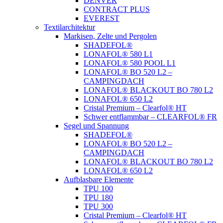
DENVER
CONTRACT PLUS
EVEREST
Textilarchitektur
Markisen, Zelte und Pergolen
SHADEFOL®
LONAFOL® 580 L1
LONAFOL® 580 POOL L1
LONAFOL® BO 520 L2 –
CAMPINGDACH
LONAFOL® BLACKOUT BO 780 L2
LONAFOL® 650 L2
Cristal Premium – Clearfol® HT
Schwer entflammbar – CLEARFOL® FR
Segel und Spannung
SHADEFOL®
LONAFOL® BO 520 L2 –
CAMPINGDACH
LONAFOL® BLACKOUT BO 780 L2
LONAFOL® 650 L2
Aufblasbare Elemente
TPU 100
TPU 180
TPU 300
Cristal Premium – Clearfol® HT