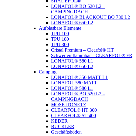
SHADEFOL®
LONAFOL® BO 520 L2 –
CAMPINGDACH
LONAFOL® BLACKOUT BO 780 L2
LONAFOL® 650 L2
Aufblasbare Elemente
TPU 100
TPU 180
TPU 300
Cristal Premium – Clearfol® HT
Schwer entflammbar – CLEARFOL® FR
LONAFOL® 580 L1
LONAFOL® 650 L2
Camping
LONAFOL® 350 MATT L1
LONAFOL 580 MATT
LONAFOL® 580 L1
LONAFOL® BO 520 L2 –
CAMPINGDACH
MOSKITONETZ
CLEARFOL® HT 300
CLEARFOL® ST 400
KEDER
BUCKLER
Geschäftsböden