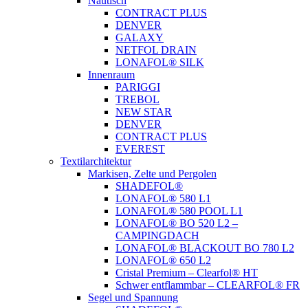
Nautisch
CONTRACT PLUS
DENVER
GALAXY
NETFOL DRAIN
LONAFOL® SILK
Innenraum
PARIGGI
TREBOL
NEW STAR
DENVER
CONTRACT PLUS
EVEREST
Textilarchitektur
Markisen, Zelte und Pergolen
SHADEFOL®
LONAFOL® 580 L1
LONAFOL® 580 POOL L1
LONAFOL® BO 520 L2 –
CAMPINGDACH
LONAFOL® BLACKOUT BO 780 L2
LONAFOL® 650 L2
Cristal Premium – Clearfol® HT
Schwer entflammbar – CLEARFOL® FR
Segel und Spannung