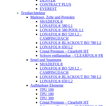
DENVER
CONTRACT PLUS
EVEREST
Textilarchitektur
Markisen, Zelte und Pergolen
SHADEFOL®
LONAFOL® 580 L1
LONAFOL® 580 POOL L1
LONAFOL® BO 520 L2 –
CAMPINGDACH
LONAFOL® BLACKOUT BO 780 L2
LONAFOL® 650 L2
Cristal Premium – Clearfol® HT
Schwer entflammbar – CLEARFOL® FR
Segel und Spannung
SHADEFOL®
LONAFOL® BO 520 L2 –
CAMPINGDACH
LONAFOL® BLACKOUT BO 780 L2
LONAFOL® 650 L2
Aufblasbare Elemente
TPU 100
TPU 180
TPU 300
Cristal Premium – Clearfol® HT