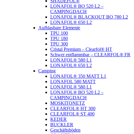
SHADEFOL®
LONAFOL® BO 520 L2 –
CAMPINGDACH
LONAFOL® BLACKOUT BO 780 L2
LONAFOL® 650 L2
Aufblasbare Elemente
TPU 100
TPU 180
TPU 300
Cristal Premium – Clearfol® HT
Schwer entflammbar – CLEARFOL® FR
LONAFOL® 580 L1
LONAFOL® 650 L2
Camping
LONAFOL® 350 MATT L1
LONAFOL 580 MATT
LONAFOL® 580 L1
LONAFOL® BO 520 L2 –
CAMPINGDACH
MOSKITONETZ
CLEARFOL® HT 300
CLEARFOL® ST 400
KEDER
BUCKLER
Geschäftsböden