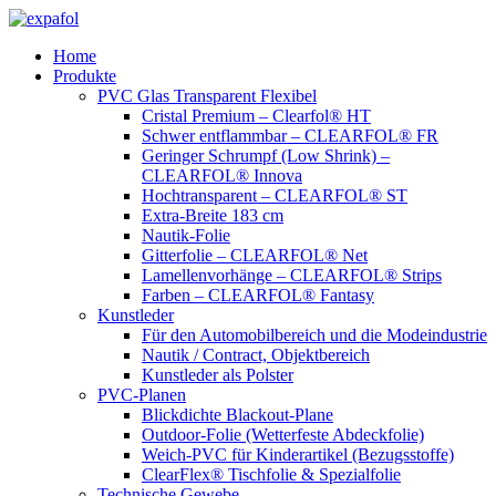
Zum
Inhalt
Home
springen
Produkte
PVC Glas Transparent Flexibel
Cristal Premium – Clearfol® HT
Schwer entflammbar – CLEARFOL® FR
Geringer Schrumpf (Low Shrink) –
CLEARFOL® Innova
Hochtransparent – CLEARFOL® ST
Extra-Breite 183 cm
Nautik-Folie
Gitterfolie – CLEARFOL® Net
Lamellenvorhänge – CLEARFOL® Strips
Farben – CLEARFOL® Fantasy
Kunstleder
Für den Automobilbereich und die Modeindustrie
Nautik / Contract, Objektbereich
Kunstleder als Polster
PVC-Planen
Blickdichte Blackout-Plane
Outdoor-Folie (Wetterfeste Abdeckfolie)
Weich-PVC für Kinderartikel (Bezugsstoffe)
ClearFlex® Tischfolie & Spezialfolie
Technische Gewebe