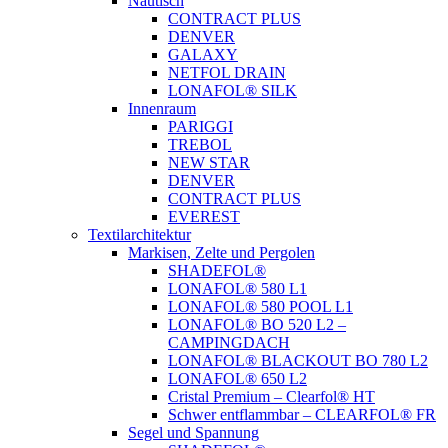
Nautisch
CONTRACT PLUS
DENVER
GALAXY
NETFOL DRAIN
LONAFOL® SILK
Innenraum
PARIGGI
TREBOL
NEW STAR
DENVER
CONTRACT PLUS
EVEREST
Textilarchitektur
Markisen, Zelte und Pergolen
SHADEFOL®
LONAFOL® 580 L1
LONAFOL® 580 POOL L1
LONAFOL® BO 520 L2 –
CAMPINGDACH
LONAFOL® BLACKOUT BO 780 L2
LONAFOL® 650 L2
Cristal Premium – Clearfol® HT
Schwer entflammbar – CLEARFOL® FR
Segel und Spannung