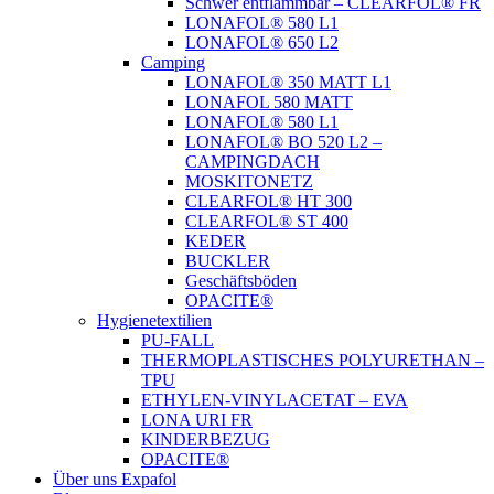
Schwer entflammbar – CLEARFOL® FR
LONAFOL® 580 L1
LONAFOL® 650 L2
Camping
LONAFOL® 350 MATT L1
LONAFOL 580 MATT
LONAFOL® 580 L1
LONAFOL® BO 520 L2 –
CAMPINGDACH
MOSKITONETZ
CLEARFOL® HT 300
CLEARFOL® ST 400
KEDER
BUCKLER
Geschäftsböden
OPACITE®
Hygienetextilien
PU-FALL
THERMOPLASTISCHES POLYURETHAN –
TPU
ETHYLEN-VINYLACETAT – EVA
LONA URI FR
KINDERBEZUG
OPACITE®
Über uns Expafol