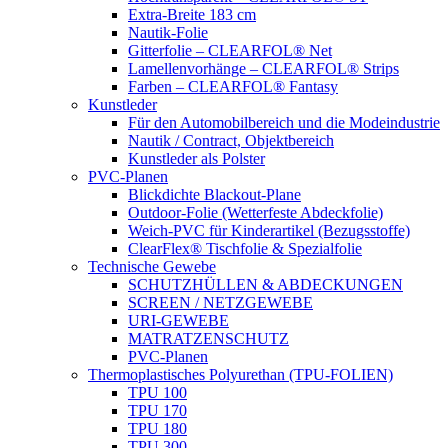
Extra-Breite 183 cm
Nautik-Folie
Gitterfolie – CLEARFOL® Net
Lamellenvorhänge – CLEARFOL® Strips
Farben – CLEARFOL® Fantasy
Kunstleder
Für den Automobilbereich und die Modeindustrie
Nautik / Contract, Objektbereich
Kunstleder als Polster
PVC-Planen
Blickdichte Blackout-Plane
Outdoor-Folie (Wetterfeste Abdeckfolie)
Weich-PVC für Kinderartikel (Bezugsstoffe)
ClearFlex® Tischfolie & Spezialfolie
Technische Gewebe
SCHUTZHÜLLEN & ABDECKUNGEN
SCREEN / NETZGEWEBE
URI-GEWEBE
MATRATZENSCHUTZ
PVC-Planen
Thermoplastisches Polyurethan (TPU-FOLIEN)
TPU 100
TPU 170
TPU 180
TPU 300