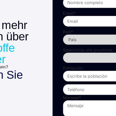
Email
*
 mehr
País
*
n über
offe
Selecciona una provincia:
er
gen?
Población:
n Sie
Mensaje
*