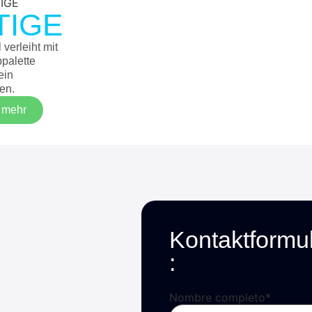
TIGE
 verleiht mit
bpalette
ein
en.
e mehr
Kontaktformu
:
Nombre completo
*