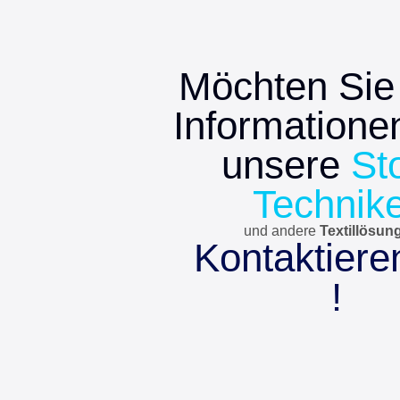
Möchten Sie
Informatione
unsere
St
Technik
und andere
Textillösun
Kontaktiere
!