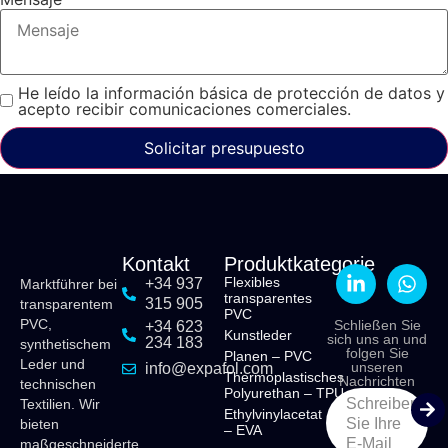
He leído la información básica de protección de datos y
acepto recibir comunicaciones comerciales.
Solicitar presupuesto
Kontakt
Produktkategorie
Flexibles
+34 937
Marktführer bei
transparentes
315 905
transparentem
PVC
PVC,
Schließen Sie
+34 623
Kunstleder
sich uns an und
234 183
synthetischem
folgen Sie
Planen – PVC
Leder und
unseren
info@expafol.com
Thermoplastisches
Nachrichten
technischen
Polyurethan – TPU
Schreiben
Textilien. Wir
Ethylvinylacetat
Sie Ihre
bieten
– EVA
E-Mail
maßgeschneiderte