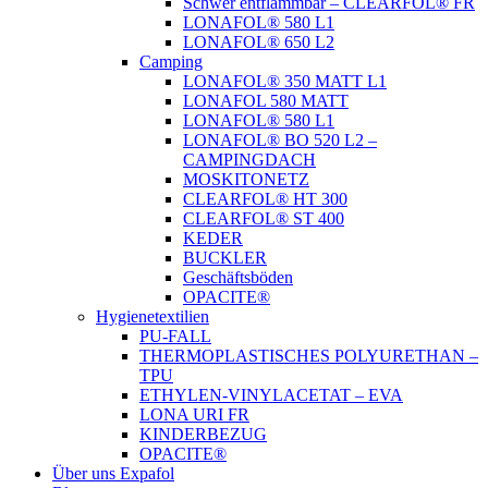
Schwer entflammbar – CLEARFOL® FR
LONAFOL® 580 L1
LONAFOL® 650 L2
Camping
LONAFOL® 350 MATT L1
LONAFOL 580 MATT
LONAFOL® 580 L1
LONAFOL® BO 520 L2 –
CAMPINGDACH
MOSKITONETZ
CLEARFOL® HT 300
CLEARFOL® ST 400
KEDER
BUCKLER
Geschäftsböden
OPACITE®
Hygienetextilien
PU-FALL
THERMOPLASTISCHES POLYURETHAN –
TPU
ETHYLEN-VINYLACETAT – EVA
LONA URI FR
KINDERBEZUG
OPACITE®
Über uns Expafol