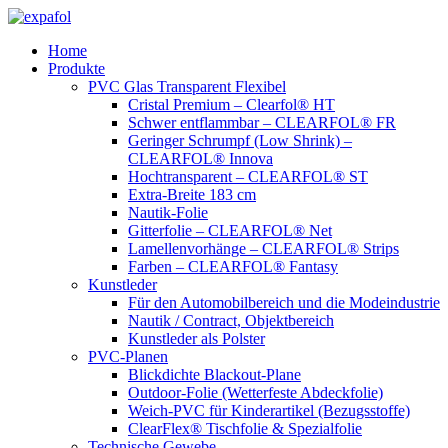
Zum
Inhalt
Home
springen
Produkte
PVC Glas Transparent Flexibel
Cristal Premium – Clearfol® HT
Schwer entflammbar – CLEARFOL® FR
Geringer Schrumpf (Low Shrink) –
CLEARFOL® Innova
Hochtransparent – CLEARFOL® ST
Extra-Breite 183 cm
Nautik-Folie
Gitterfolie – CLEARFOL® Net
Lamellenvorhänge – CLEARFOL® Strips
Farben – CLEARFOL® Fantasy
Kunstleder
Für den Automobilbereich und die Modeindustrie
Nautik / Contract, Objektbereich
Kunstleder als Polster
PVC-Planen
Blickdichte Blackout-Plane
Outdoor-Folie (Wetterfeste Abdeckfolie)
Weich-PVC für Kinderartikel (Bezugsstoffe)
ClearFlex® Tischfolie & Spezialfolie
Technische Gewebe