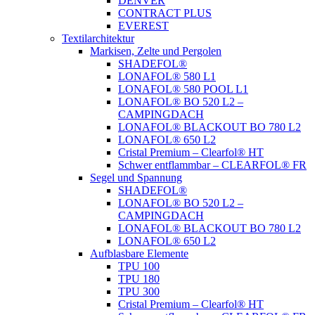
DENVER
CONTRACT PLUS
EVEREST
Textilarchitektur
Markisen, Zelte und Pergolen
SHADEFOL®
LONAFOL® 580 L1
LONAFOL® 580 POOL L1
LONAFOL® BO 520 L2 –
CAMPINGDACH
LONAFOL® BLACKOUT BO 780 L2
LONAFOL® 650 L2
Cristal Premium – Clearfol® HT
Schwer entflammbar – CLEARFOL® FR
Segel und Spannung
SHADEFOL®
LONAFOL® BO 520 L2 –
CAMPINGDACH
LONAFOL® BLACKOUT BO 780 L2
LONAFOL® 650 L2
Aufblasbare Elemente
TPU 100
TPU 180
TPU 300
Cristal Premium – Clearfol® HT