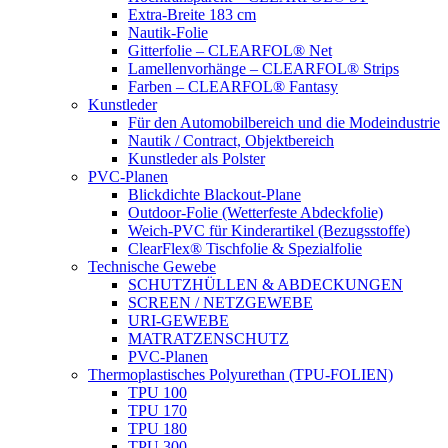
Extra-Breite 183 cm
Nautik-Folie
Gitterfolie – CLEARFOL® Net
Lamellenvorhänge – CLEARFOL® Strips
Farben – CLEARFOL® Fantasy
Kunstleder
Für den Automobilbereich und die Modeindustrie
Nautik / Contract, Objektbereich
Kunstleder als Polster
PVC-Planen
Blickdichte Blackout-Plane
Outdoor-Folie (Wetterfeste Abdeckfolie)
Weich-PVC für Kinderartikel (Bezugsstoffe)
ClearFlex® Tischfolie & Spezialfolie
Technische Gewebe
SCHUTZHÜLLEN & ABDECKUNGEN
SCREEN / NETZGEWEBE
URI-GEWEBE
MATRATZENSCHUTZ
PVC-Planen
Thermoplastisches Polyurethan (TPU-FOLIEN)
TPU 100
TPU 170
TPU 180
TPU 300