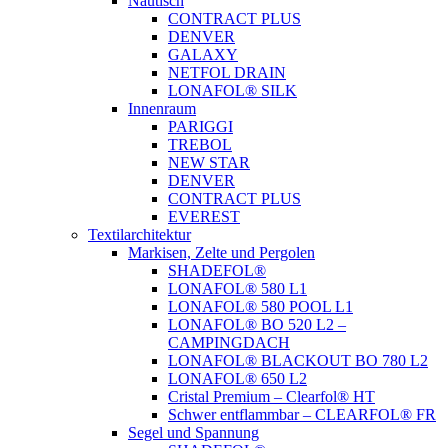
Nautisch
CONTRACT PLUS
DENVER
GALAXY
NETFOL DRAIN
LONAFOL® SILK
Innenraum
PARIGGI
TREBOL
NEW STAR
DENVER
CONTRACT PLUS
EVEREST
Textilarchitektur
Markisen, Zelte und Pergolen
SHADEFOL®
LONAFOL® 580 L1
LONAFOL® 580 POOL L1
LONAFOL® BO 520 L2 –
CAMPINGDACH
LONAFOL® BLACKOUT BO 780 L2
LONAFOL® 650 L2
Cristal Premium – Clearfol® HT
Schwer entflammbar – CLEARFOL® FR
Segel und Spannung