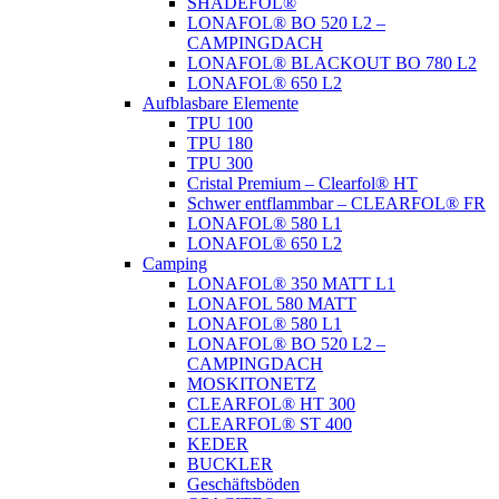
SHADEFOL®
LONAFOL® BO 520 L2 –
CAMPINGDACH
LONAFOL® BLACKOUT BO 780 L2
LONAFOL® 650 L2
Aufblasbare Elemente
TPU 100
TPU 180
TPU 300
Cristal Premium – Clearfol® HT
Schwer entflammbar – CLEARFOL® FR
LONAFOL® 580 L1
LONAFOL® 650 L2
Camping
LONAFOL® 350 MATT L1
LONAFOL 580 MATT
LONAFOL® 580 L1
LONAFOL® BO 520 L2 –
CAMPINGDACH
MOSKITONETZ
CLEARFOL® HT 300
CLEARFOL® ST 400
KEDER
BUCKLER
Geschäftsböden