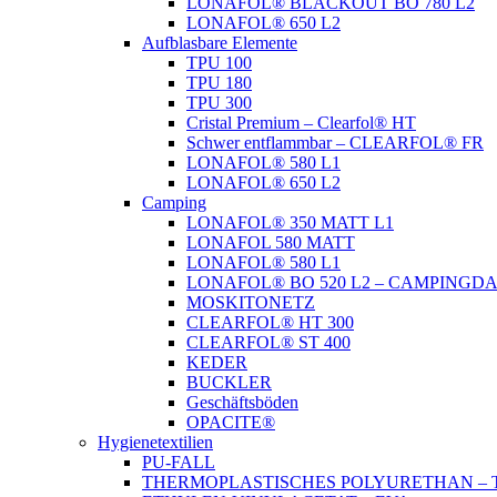
LONAFOL® BLACKOUT BO 780 L2
LONAFOL® 650 L2
Aufblasbare Elemente
TPU 100
TPU 180
TPU 300
Cristal Premium – Clearfol® HT
Schwer entflammbar – CLEARFOL® FR
LONAFOL® 580 L1
LONAFOL® 650 L2
Camping
LONAFOL® 350 MATT L1
LONAFOL 580 MATT
LONAFOL® 580 L1
LONAFOL® BO 520 L2 – CAMPINGD
MOSKITONETZ
CLEARFOL® HT 300
CLEARFOL® ST 400
KEDER
BUCKLER
Geschäftsböden
OPACITE®
Hygienetextilien
PU-FALL
THERMOPLASTISCHES POLYURETHAN – 