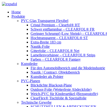
Zum
Inhalt
Home
springen
Produkte
PVC Glas Transparent Flexibel
Cristal Premium – Clearfol® HT
Schwer entflammbar – CLEARFOL® FR
Geringer Schrumpf (Low Shrink) – CLEARFOL®
Hochtransparent – CLEARFOL® ST
Extra-Breite 183 cm
Nautik-Folie
Gitterfolie – CLEARFOL® Net
Lamellenvorhänge – CLEARFOL® Strips
Farben – CLEARFOL® Fantasy
Kunstleder
Für den Automobilbereich und die Modeindustrie
Nautik / Contract, Objektbereich
Kunstleder als Polster
PVC-Planen
Blickdichte Blackout-Plane
Outdoor-Folie (Wetterfeste Abdeckfolie)
Weich-PVC für Kinderartikel (Bezugsstoffe)
ClearFlex® Tischfolie & Spezialfolie
Technische Gewebe
SCHUTZHÜLLEN & ABDECKUNGEN