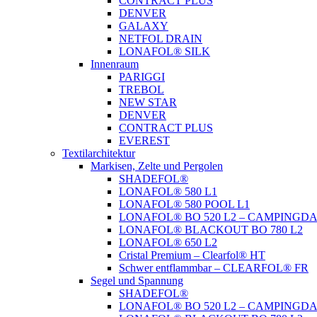
CONTRACT PLUS
DENVER
GALAXY
NETFOL DRAIN
LONAFOL® SILK
Innenraum
PARIGGI
TREBOL
NEW STAR
DENVER
CONTRACT PLUS
EVEREST
Textilarchitektur
Markisen, Zelte und Pergolen
SHADEFOL®
LONAFOL® 580 L1
LONAFOL® 580 POOL L1
LONAFOL® BO 520 L2 – CAMPINGD
LONAFOL® BLACKOUT BO 780 L2
LONAFOL® 650 L2
Cristal Premium – Clearfol® HT
Schwer entflammbar – CLEARFOL® FR
Segel und Spannung
SHADEFOL®
LONAFOL® BO 520 L2 – CAMPINGD