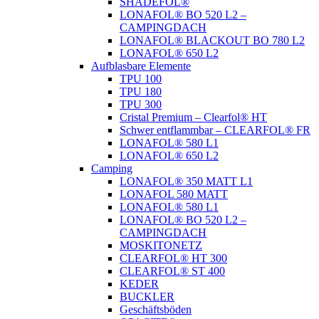
SHADEFOL®
LONAFOL® BO 520 L2 –
CAMPINGDACH
LONAFOL® BLACKOUT BO 780 L2
LONAFOL® 650 L2
Aufblasbare Elemente
TPU 100
TPU 180
TPU 300
Cristal Premium – Clearfol® HT
Schwer entflammbar – CLEARFOL® FR
LONAFOL® 580 L1
LONAFOL® 650 L2
Camping
LONAFOL® 350 MATT L1
LONAFOL 580 MATT
LONAFOL® 580 L1
LONAFOL® BO 520 L2 –
CAMPINGDACH
MOSKITONETZ
CLEARFOL® HT 300
CLEARFOL® ST 400
KEDER
BUCKLER
Geschäftsböden