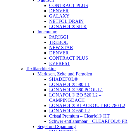
Nautisch
CONTRACT PLUS
DENVER
GALAXY
NETFOL DRAIN
LONAFOL® SILK
Innenraum
PARIGGI
TREBOL
NEW STAR
DENVER
CONTRACT PLUS
EVEREST
Textilarchitektur
Markisen, Zelte und Pergolen
SHADEFOL®
LONAFOL® 580 L1
LONAFOL® 580 POOL L1
LONAFOL® BO 520 L2 –
CAMPINGDACH
LONAFOL® BLACKOUT BO 780 L2
LONAFOL® 650 L2
Cristal Premium – Clearfol® HT
Schwer entflammbar – CLEARFOL® FR
Segel und Spannung