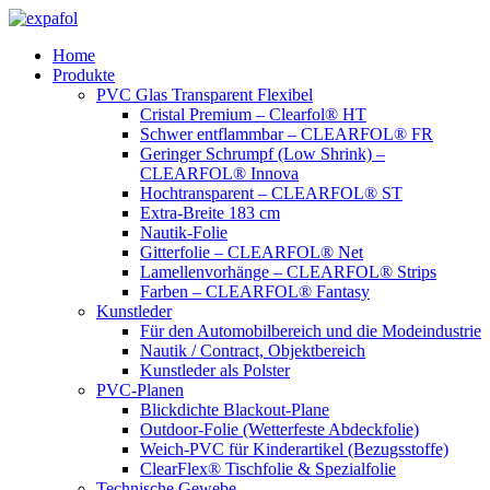
Zum
Inhalt
Home
springen
Produkte
PVC Glas Transparent Flexibel
Cristal Premium – Clearfol® HT
Schwer entflammbar – CLEARFOL® FR
Geringer Schrumpf (Low Shrink) –
CLEARFOL® Innova
Hochtransparent – CLEARFOL® ST
Extra-Breite 183 cm
Nautik-Folie
Gitterfolie – CLEARFOL® Net
Lamellenvorhänge – CLEARFOL® Strips
Farben – CLEARFOL® Fantasy
Kunstleder
Für den Automobilbereich und die Modeindustrie
Nautik / Contract, Objektbereich
Kunstleder als Polster
PVC-Planen
Blickdichte Blackout-Plane
Outdoor-Folie (Wetterfeste Abdeckfolie)
Weich-PVC für Kinderartikel (Bezugsstoffe)
ClearFlex® Tischfolie & Spezialfolie
Technische Gewebe