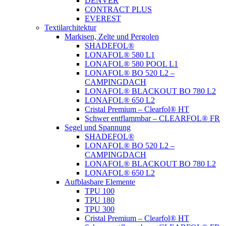
DENVER
CONTRACT PLUS
EVEREST
Textilarchitektur
Markisen, Zelte und Pergolen
SHADEFOL®
LONAFOL® 580 L1
LONAFOL® 580 POOL L1
LONAFOL® BO 520 L2 –
CAMPINGDACH
LONAFOL® BLACKOUT BO 780 L2
LONAFOL® 650 L2
Cristal Premium – Clearfol® HT
Schwer entflammbar – CLEARFOL® FR
Segel und Spannung
SHADEFOL®
LONAFOL® BO 520 L2 –
CAMPINGDACH
LONAFOL® BLACKOUT BO 780 L2
LONAFOL® 650 L2
Aufblasbare Elemente
TPU 100
TPU 180
TPU 300
Cristal Premium – Clearfol® HT