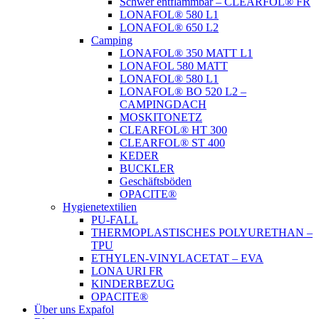
Schwer entflammbar – CLEARFOL® FR
LONAFOL® 580 L1
LONAFOL® 650 L2
Camping
LONAFOL® 350 MATT L1
LONAFOL 580 MATT
LONAFOL® 580 L1
LONAFOL® BO 520 L2 –
CAMPINGDACH
MOSKITONETZ
CLEARFOL® HT 300
CLEARFOL® ST 400
KEDER
BUCKLER
Geschäftsböden
OPACITE®
Hygienetextilien
PU-FALL
THERMOPLASTISCHES POLYURETHAN –
TPU
ETHYLEN-VINYLACETAT – EVA
LONA URI FR
KINDERBEZUG
OPACITE®
Über uns Expafol