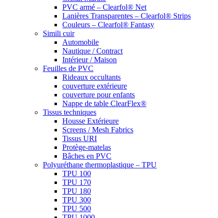
PVC armé – Clearfol® Net
Lanières Transparentes – Clearfol® Strips
Couleurs – Clearfol® Fantasy
Simili cuir
Automobile
Nautique / Contract
Intérieur / Maison
Feuilles de PVC
Rideaux occultants
couverture extérieure
couverture pour enfants
Nappe de table ClearFlex®
Tissus techniques
Housse Extérieure
Screens / Mesh Fabrics
Tissus URI
Protège-matelas
Bâches en PVC
Polyuréthane thermoplastique – TPU
TPU 100
TPU 170
TPU 180
TPU 300
TPU 500
TPU 1000