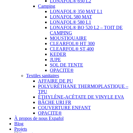
LONAFOL® 650 L2
Camping
LONAFOL® 350 MAT L1
LONAFOL 580 MAT
LONAFOL® 580 L1
LONAFOL® BO 520 L2 – TOIT DE
CAMPING
MOUSTIQUAIRE
CLEARFOL® HT 300
CLEARFOL® ST 400
KEDER
JUPE
SOL DE TENTE
OPACITE®
Textiles sanitaires
AFFAIRE DE PU
POLYURÉTHANE THERMOPLASTIQUE –
TPU
ÉTHYLÈNE-ACÉTATE DE VINYLE EVA
BÂCHE URI FR
COUVERTURE ENFANT
OPACITE®
À propos de nous Expafol
Blog
Projets