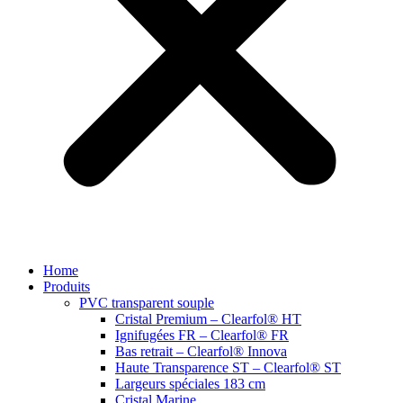
Home
Produits
PVC transparent souple
Cristal Premium – Clearfol® HT
Ignifugées FR – Clearfol® FR
Bas retrait – Clearfol® Innova
Haute Transparence ST – Clearfol® ST
Largeurs spéciales 183 cm
Cristal Marine