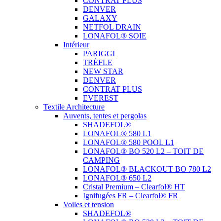
CONTRAT PLUS
DENVER
GALAXY
NETFOL DRAIN
LONAFOL® SOIE
Intérieur
PARIGGI
TRÈFLE
NEW STAR
DENVER
CONTRAT PLUS
EVEREST
Textile Architecture
Auvents, tentes et pergolas
SHADEFOL®
LONAFOL® 580 L1
LONAFOL® 580 POOL L1
LONAFOL® BO 520 L2 – TOIT DE
CAMPING
LONAFOL® BLACKOUT BO 780 L2
LONAFOL® 650 L2
Cristal Premium – Clearfol® HT
Ignifugées FR – Clearfol® FR
Voiles et tension
SHADEFOL®