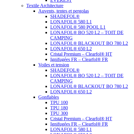
EVEREST
Textile Architecture
Auvents, tentes et pergolas
SHADEFOL®
LONAFOL® 580 L1
LONAFOL® 580 POOL L1
LONAFOL® BO 520 L2 – TOIT DE
CAMPING
LONAFOL® BLACKOUT BO 780 L2
LONAFOL® 650 L2
Cristal Premium – Clearfol® HT
Ignifugées FR – Clearfol® FR
Voiles et tension
SHADEFOL®
LONAFOL® BO 520 L2 – TOIT DE
CAMPING
LONAFOL® BLACKOUT BO 780 L2
LONAFOL® 650 L2
Gonflables
TPU 100
TPU 180
TPU 300
Cristal Premium – Clearfol® HT
Ignifugées FR – Clearfol® FR
LONAFOL® 580 L1