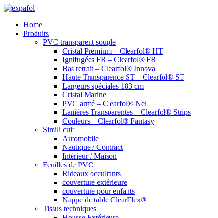
Aller
au
Home
contenu
Produits
PVC transparent souple
Cristal Premium – Clearfol® HT
Ignifugées FR – Clearfol® FR
Bas retrait – Clearfol® Innova
Haute Transparence ST – Clearfol® ST
Largeurs spéciales 183 cm
Cristal Marine
PVC armé – Clearfol® Net
Lanières Transparentes – Clearfol® Strips
Couleurs – Clearfol® Fantasy
Simili cuir
Automobile
Nautique / Contract
Intérieur / Maison
Feuilles de PVC
Rideaux occultants
couverture extérieure
couverture pour enfants
Nappe de table ClearFlex®
Tissus techniques
Housse Extérieure