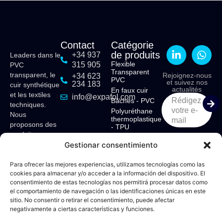
Contact
Catégorie
de produits
+34 937
Leaders dans le
Flexible
315 905
PVC
Transparent
transparent, le
Rejoignez-nous
+34 623
PVC
et suivez nos
234 183
cuir synthétique
actualités
En faux cuir
et les textiles
info@expafol.com
Rédigez
Bâches - PVC
techniques.
votre e-
Polyuréthane
Nous
thermoplastique
mail
proposons des
- TPU
produits sur
Acétate d’éthyle
Gestionar consentimiento
mesure pour
vinyle - EVA
divers secteurs
: maritime,
Para ofrecer las mejores experiencias, utilizamos tecnologías como las
cookies para almacenar y/o acceder a la información del dispositivo. El
structures
consentimiento de estas tecnologías nos permitirá procesar datos como
tendues,
el comportamiento de navegación o las identificaciones únicas en este
camping,
sitio. No consentir o retirar el consentimiento, puede afectar
auvents,
negativamente a ciertas características y funciones.
sellerie,