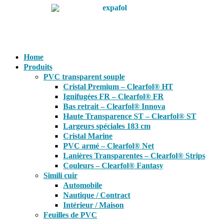
Aller
au
contenu
Home
Produits
PVC transparent souple
Cristal Premium – Clearfol® HT
Ignifugées FR – Clearfol® FR
Bas retrait – Clearfol® Innova
Haute Transparence ST – Clearfol® ST
Largeurs spéciales 183 cm
Cristal Marine
PVC armé – Clearfol® Net
Lanières Transparentes – Clearfol® Strips
Couleurs – Clearfol® Fantasy
Simili cuir
Automobile
Nautique / Contract
Intérieur / Maison
Feuilles de PVC