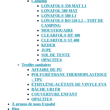
Camping
LONAFOL® 350 MAT L1
LONAFOL 580 MAT
LONAFOL® 580 L1
LONAFOL® BO 520 L2 – TOIT DE
CAMPING
MOUSTIQUAIRE
CLEARFOL® HT 300
CLEARFOL® ST 400
KEDER
JUPE
SOL DE TENTE
OPACITE®
Textiles sanitaires
AFFAIRE DE PU
POLYURÉTHANE THERMOPLASTIQUE
– TPU
ÉTHYLÈNE-ACÉTATE DE VINYLE EVA
BÂCHE URI FR
COUVERTURE ENFANT
OPACITE®
À propos de nous Expafol
Blog