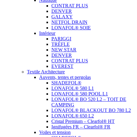
Nautique
CONTRAT PLUS
DENVER
GALAXY
NETFOL DRAIN
LONAFOL® SOIE
Intérieur
PARIGGI
TRÈFLE
NEW STAR
DENVER
CONTRAT PLUS
EVEREST
Textile Architecture
Auvents, tentes et pergolas
SHADEFOL®
LONAFOL® 580 L1
LONAFOL® 580 POOL L1
LONAFOL® BO 520 L2 – TOIT DE
CAMPING
LONAFOL® BLACKOUT BO 780 L2
LONAFOL® 650 L2
Cristal Premium – Clearfol® HT
Ignifugées FR – Clearfol® FR
Voiles et tension