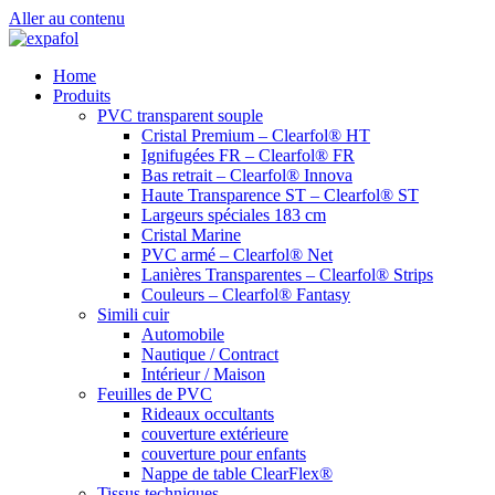
Aller au contenu
Home
Produits
PVC transparent souple
Cristal Premium – Clearfol® HT
Ignifugées FR – Clearfol® FR
Bas retrait – Clearfol® Innova
Haute Transparence ST – Clearfol® ST
Largeurs spéciales 183 cm
Cristal Marine
PVC armé – Clearfol® Net
Lanières Transparentes – Clearfol® Strips
Couleurs – Clearfol® Fantasy
Simili cuir
Automobile
Nautique / Contract
Intérieur / Maison
Feuilles de PVC
Rideaux occultants
couverture extérieure
couverture pour enfants
Nappe de table ClearFlex®
Tissus techniques