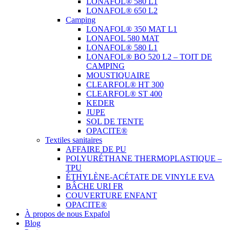
LONAFOL® 580 L1
LONAFOL® 650 L2
Camping
LONAFOL® 350 MAT L1
LONAFOL 580 MAT
LONAFOL® 580 L1
LONAFOL® BO 520 L2 – TOIT DE
CAMPING
MOUSTIQUAIRE
CLEARFOL® HT 300
CLEARFOL® ST 400
KEDER
JUPE
SOL DE TENTE
OPACITE®
Textiles sanitaires
AFFAIRE DE PU
POLYURÉTHANE THERMOPLASTIQUE –
TPU
ÉTHYLÈNE-ACÉTATE DE VINYLE EVA
BÂCHE URI FR
COUVERTURE ENFANT
OPACITE®
À propos de nous Expafol
Blog