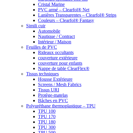
Cristal Marine
PVC armé – Clearfol® Net
Lanières Transparentes – Clearfol® Strips
Couleurs – Clearfol® Fantasy
Simili cuir
Automobile
Nautique / Contract
Intérieur / Maison
Feuilles de PVC
Rideaux occultants
couverture extérieure
couverture pour enfants
Nappe de table ClearFlex®
Tissus techniques
Housse Extérieure
Screens / Mesh Fabrics
Tissus URI
Protège-matelas
Bâches en PVC
Polyuréthane thermoplastique – TPU
TPU 100
TPU 170
TPU 180
TPU 300
TPU 500