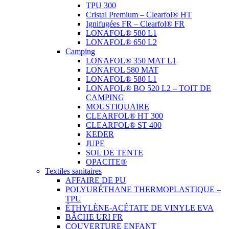
TPU 300
Cristal Premium – Clearfol® HT
Ignifugées FR – Clearfol® FR
LONAFOL® 580 L1
LONAFOL® 650 L2
Camping
LONAFOL® 350 MAT L1
LONAFOL 580 MAT
LONAFOL® 580 L1
LONAFOL® BO 520 L2 – TOIT DE
CAMPING
MOUSTIQUAIRE
CLEARFOL® HT 300
CLEARFOL® ST 400
KEDER
JUPE
SOL DE TENTE
OPACITE®
Textiles sanitaires
AFFAIRE DE PU
POLYURÉTHANE THERMOPLASTIQUE –
TPU
ÉTHYLÈNE-ACÉTATE DE VINYLE EVA
BÂCHE URI FR
COUVERTURE ENFANT