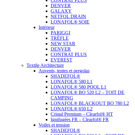
CONTRAT PLUS
DENVER
GALAXY
NETFOL DRAIN
LONAFOL® SOIE
Intérieur
PARIGGI
TRÈFLE
NEW STAR
DENVER
CONTRAT PLUS
EVEREST
Textile Architecture
Auvents, tentes et pergolas
SHADEFOL®
LONAFOL® 580 L1
LONAFOL® 580 POOL L1
LONAFOL® BO 520 L2 – TOIT DE
CAMPING
LONAFOL® BLACKOUT BO 780 L2
LONAFOL® 650 L2
Cristal Premium – Clearfol® HT
Ignifugées FR – Clearfol® FR
Voiles et tension
SHADEFOL®