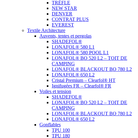
TRÈFLE
NEW STAR
DENVER
CONTRAT PLUS
EVEREST
Textile Architecture
Auvents, tentes et pergolas
SHADEFOL®
LONAFOL® 580 L1
LONAFOL® 580 POOL L1
LONAFOL® BO 520 L2 – TOIT DE
CAMPING
LONAFOL® BLACKOUT BO 780 L2
LONAFOL® 650 L2
Cristal Premium – Clearfol® HT
Ignifugées FR – Clearfol® FR
Voiles et tension
SHADEFOL®
LONAFOL® BO 520 L2 – TOIT DE
CAMPING
LONAFOL® BLACKOUT BO 780 L2
LONAFOL® 650 L2
Gonflables
TPU 100
TPU 180