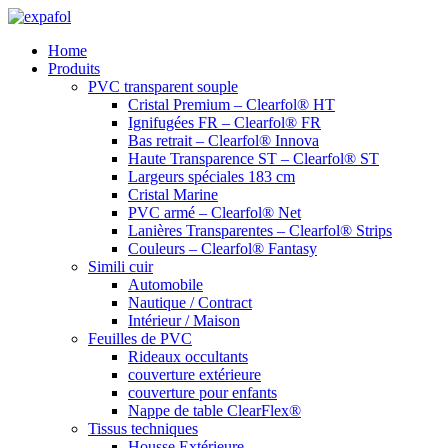
Aller
au
Home
contenu
Produits
PVC transparent souple
Cristal Premium – Clearfol® HT
Ignifugées FR – Clearfol® FR
Bas retrait – Clearfol® Innova
Haute Transparence ST – Clearfol® ST
Largeurs spéciales 183 cm
Cristal Marine
PVC armé – Clearfol® Net
Lanières Transparentes – Clearfol® Strips
Couleurs – Clearfol® Fantasy
Simili cuir
Automobile
Nautique / Contract
Intérieur / Maison
Feuilles de PVC
Rideaux occultants
couverture extérieure
couverture pour enfants
Nappe de table ClearFlex®
Tissus techniques
Housse Extérieure