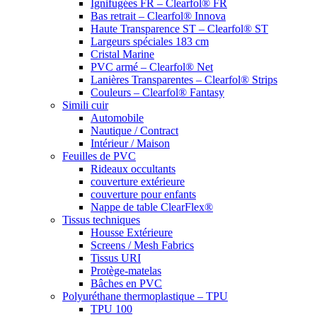
Ignifugées FR – Clearfol® FR
Bas retrait – Clearfol® Innova
Haute Transparence ST – Clearfol® ST
Largeurs spéciales 183 cm
Cristal Marine
PVC armé – Clearfol® Net
Lanières Transparentes – Clearfol® Strips
Couleurs – Clearfol® Fantasy
Simili cuir
Automobile
Nautique / Contract
Intérieur / Maison
Feuilles de PVC
Rideaux occultants
couverture extérieure
couverture pour enfants
Nappe de table ClearFlex®
Tissus techniques
Housse Extérieure
Screens / Mesh Fabrics
Tissus URI
Protège-matelas
Bâches en PVC
Polyuréthane thermoplastique – TPU
TPU 100