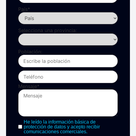
País
*
Selecciona una provincia:
Población:
Mensaje
*
He leído la información básica de
protección de datos y acepto recibir
comunicaciones comerciales.