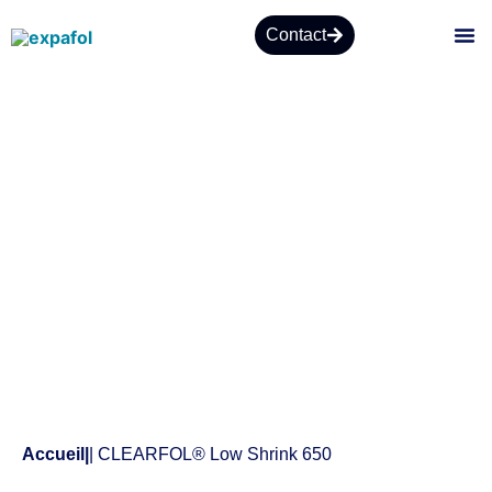
Contact
À PR
Produits
Accueil
|
| CLEARFOL® Low Shrink 650