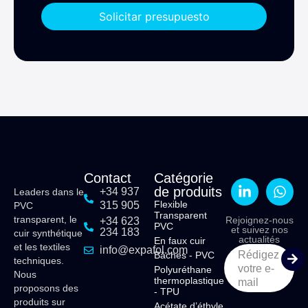
Solicitar presupuesto
Contact
Catégorie
de produits
+34 937
Leaders dans le
Flexible
315 905
PVC
Transparent
transparent, le
Rejoignez-nous
+34 623
PVC
et suivez nos
234 183
cuir synthétique
actualités
En faux cuir
et les textiles
info@expafol.com
Rédigez
Bâches - PVC
techniques.
votre e-
Polyuréthane
Nous
thermoplastique
mail
proposons des
- TPU
produits sur
Acétate d’éthyle