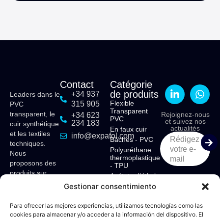
Contact
Catégorie
de produits
+34 937
Leaders dans le
Flexible
315 905
PVC
Transparent
transparent, le
Rejoignez-nous
+34 623
PVC
et suivez nos
234 183
cuir synthétique
actualités
En faux cuir
et les textiles
info@expafol.com
Rédigez
Bâches - PVC
techniques.
votre e-
Polyuréthane
Nous
thermoplastique
mail
proposons des
- TPU
produits sur
Acétate d’éthyle
mesure pour
vinyle - EVA
Gestionar consentimiento
divers secteurs
: maritime,
Para ofrecer las mejores experiencias, utilizamos tecnologías como las
structures
cookies para almacenar y/o acceder a la información del dispositivo. El