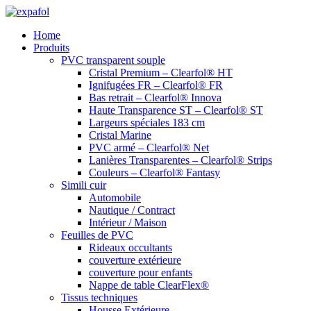
Aller
au
Home
contenu
Produits
PVC transparent souple
Cristal Premium – Clearfol® HT
Ignifugées FR – Clearfol® FR
Bas retrait – Clearfol® Innova
Haute Transparence ST – Clearfol® ST
Largeurs spéciales 183 cm
Cristal Marine
PVC armé – Clearfol® Net
Lanières Transparentes – Clearfol® Strips
Couleurs – Clearfol® Fantasy
Simili cuir
Automobile
Nautique / Contract
Intérieur / Maison
Feuilles de PVC
Rideaux occultants
couverture extérieure
couverture pour enfants
Nappe de table ClearFlex®
Tissus techniques
Housse Extérieure