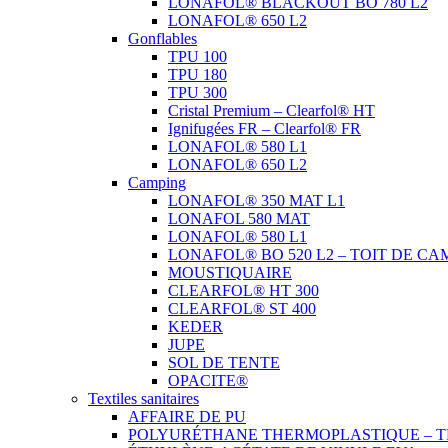
LONAFOL® BLACKOUT BO 780 L2
LONAFOL® 650 L2
Gonflables
TPU 100
TPU 180
TPU 300
Cristal Premium – Clearfol® HT
Ignifugées FR – Clearfol® FR
LONAFOL® 580 L1
LONAFOL® 650 L2
Camping
LONAFOL® 350 MAT L1
LONAFOL 580 MAT
LONAFOL® 580 L1
LONAFOL® BO 520 L2 – TOIT DE CA
MOUSTIQUAIRE
CLEARFOL® HT 300
CLEARFOL® ST 400
KEDER
JUPE
SOL DE TENTE
OPACITE®
Textiles sanitaires
AFFAIRE DE PU
POLYURÉTHANE THERMOPLASTIQUE – T