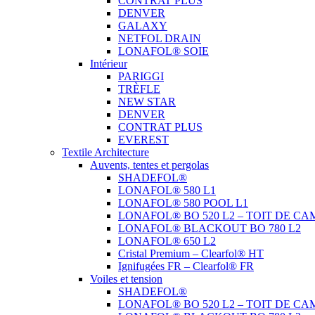
CONTRAT PLUS
DENVER
GALAXY
NETFOL DRAIN
LONAFOL® SOIE
Intérieur
PARIGGI
TRÈFLE
NEW STAR
DENVER
CONTRAT PLUS
EVEREST
Textile Architecture
Auvents, tentes et pergolas
SHADEFOL®
LONAFOL® 580 L1
LONAFOL® 580 POOL L1
LONAFOL® BO 520 L2 – TOIT DE CA
LONAFOL® BLACKOUT BO 780 L2
LONAFOL® 650 L2
Cristal Premium – Clearfol® HT
Ignifugées FR – Clearfol® FR
Voiles et tension
SHADEFOL®
LONAFOL® BO 520 L2 – TOIT DE CA