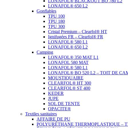
LONAFOL® BLACKOUT BO 780 L2
LONAFOL® 650 L2
Gonflables
TPU 100
TPU 180
TPU 300
Cristal Premium – Clearfol® HT
Ignifugées FR – Clearfol® FR
LONAFOL® 580 L1
LONAFOL® 650 L2
Camping
LONAFOL® 350 MAT L1
LONAFOL 580 MAT
LONAFOL® 580 L1
LONAFOL® BO 520 L2 – TOIT DE CA
MOUSTIQUAIRE
CLEARFOL® HT 300
CLEARFOL® ST 400
KEDER
JUPE
SOL DE TENTE
OPACITE®
Textiles sanitaires
AFFAIRE DE PU
POLYURÉTHANE THERMOPLASTIQUE – T