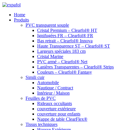
Aller
au
Home
contenu
Produits
PVC transparent souple
Cristal Premium – Clearfol® HT
Ignifugées FR – Clearfol® FR
Bas retrait – Clearfol® Innova
Haute Transparence ST – Clearfol® ST
Largeurs spéciales 183 cm
Cristal Marine
PVC armé – Clearfol® Net
Lanières Transparentes – Clearfol® Strips
Couleurs – Clearfol® Fantasy
Simili cuir
Automobile
Nautique / Contract
Intérieur / Maison
Feuilles de PVC
Rideaux occultants
couverture extérieure
couverture pour enfants
Nappe de table ClearFlex®
Tissus techniques
Housse Extérieure