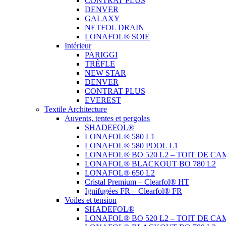
CONTRAT PLUS
DENVER
GALAXY
NETFOL DRAIN
LONAFOL® SOIE
Intérieur
PARIGGI
TRÈFLE
NEW STAR
DENVER
CONTRAT PLUS
EVEREST
Textile Architecture
Auvents, tentes et pergolas
SHADEFOL®
LONAFOL® 580 L1
LONAFOL® 580 POOL L1
LONAFOL® BO 520 L2 – TOIT DE CA
LONAFOL® BLACKOUT BO 780 L2
LONAFOL® 650 L2
Cristal Premium – Clearfol® HT
Ignifugées FR – Clearfol® FR
Voiles et tension
SHADEFOL®
LONAFOL® BO 520 L2 – TOIT DE CA