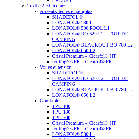
EVEREST
Textile Architecture
Auvents, tentes et pergolas
SHADEFOL®
LONAFOL® 580 L1
LONAFOL® 580 POOL L1
LONAFOL® BO 520 L2 – TOIT DE
CAMPING
LONAFOL® BLACKOUT BO 780 L2
LONAFOL® 650 L2
Cristal Premium – Clearfol® HT
Ignifugées FR – Clearfol® FR
Voiles et tension
SHADEFOL®
LONAFOL® BO 520 L2 – TOIT DE
CAMPING
LONAFOL® BLACKOUT BO 780 L2
LONAFOL® 650 L2
Gonflables
TPU 100
TPU 180
TPU 300
Cristal Premium – Clearfol® HT
Ignifugées FR – Clearfol® FR
LONAFOL® 580 L1