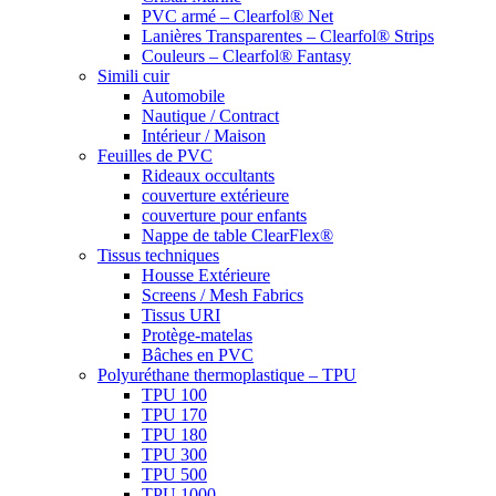
PVC armé – Clearfol® Net
Lanières Transparentes – Clearfol® Strips
Couleurs – Clearfol® Fantasy
Simili cuir
Automobile
Nautique / Contract
Intérieur / Maison
Feuilles de PVC
Rideaux occultants
couverture extérieure
couverture pour enfants
Nappe de table ClearFlex®
Tissus techniques
Housse Extérieure
Screens / Mesh Fabrics
Tissus URI
Protège-matelas
Bâches en PVC
Polyuréthane thermoplastique – TPU
TPU 100
TPU 170
TPU 180
TPU 300
TPU 500
TPU 1000