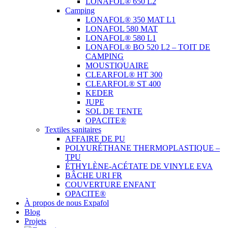
LONAFOL® 650 L2
Camping
LONAFOL® 350 MAT L1
LONAFOL 580 MAT
LONAFOL® 580 L1
LONAFOL® BO 520 L2 – TOIT DE
CAMPING
MOUSTIQUAIRE
CLEARFOL® HT 300
CLEARFOL® ST 400
KEDER
JUPE
SOL DE TENTE
OPACITE®
Textiles sanitaires
AFFAIRE DE PU
POLYURÉTHANE THERMOPLASTIQUE –
TPU
ÉTHYLÈNE-ACÉTATE DE VINYLE EVA
BÂCHE URI FR
COUVERTURE ENFANT
OPACITE®
À propos de nous Expafol
Blog
Projets