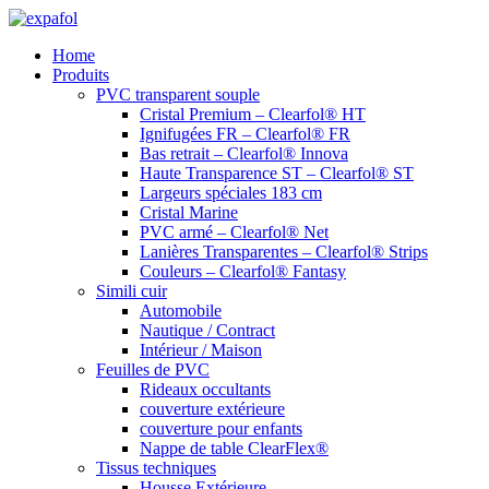
Aller
au
Home
contenu
Produits
PVC transparent souple
Cristal Premium – Clearfol® HT
Ignifugées FR – Clearfol® FR
Bas retrait – Clearfol® Innova
Haute Transparence ST – Clearfol® ST
Largeurs spéciales 183 cm
Cristal Marine
PVC armé – Clearfol® Net
Lanières Transparentes – Clearfol® Strips
Couleurs – Clearfol® Fantasy
Simili cuir
Automobile
Nautique / Contract
Intérieur / Maison
Feuilles de PVC
Rideaux occultants
couverture extérieure
couverture pour enfants
Nappe de table ClearFlex®
Tissus techniques
Housse Extérieure