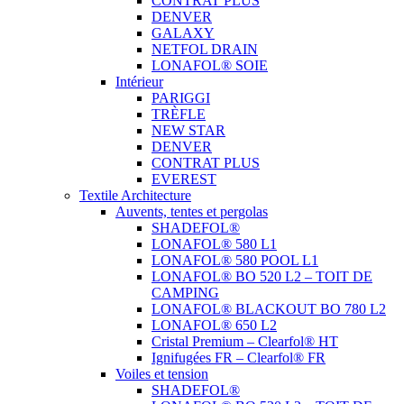
CONTRAT PLUS
DENVER
GALAXY
NETFOL DRAIN
LONAFOL® SOIE
Intérieur
PARIGGI
TRÈFLE
NEW STAR
DENVER
CONTRAT PLUS
EVEREST
Textile Architecture
Auvents, tentes et pergolas
SHADEFOL®
LONAFOL® 580 L1
LONAFOL® 580 POOL L1
LONAFOL® BO 520 L2 – TOIT DE
CAMPING
LONAFOL® BLACKOUT BO 780 L2
LONAFOL® 650 L2
Cristal Premium – Clearfol® HT
Ignifugées FR – Clearfol® FR
Voiles et tension
SHADEFOL®