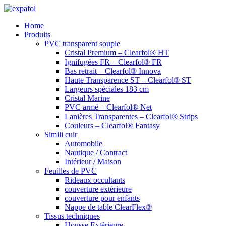
Aller
au
Home
contenu
Produits
PVC transparent souple
Cristal Premium – Clearfol® HT
Ignifugées FR – Clearfol® FR
Bas retrait – Clearfol® Innova
Haute Transparence ST – Clearfol® ST
Largeurs spéciales 183 cm
Cristal Marine
PVC armé – Clearfol® Net
Lanières Transparentes – Clearfol® Strips
Couleurs – Clearfol® Fantasy
Simili cuir
Automobile
Nautique / Contract
Intérieur / Maison
Feuilles de PVC
Rideaux occultants
couverture extérieure
couverture pour enfants
Nappe de table ClearFlex®
Tissus techniques
Housse Extérieure