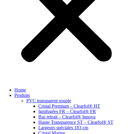
Home
Produits
PVC transparent souple
Cristal Premium – Clearfol® HT
Ignifugées FR – Clearfol® FR
Bas retrait – Clearfol® Innova
Haute Transparence ST – Clearfol® ST
Largeurs spéciales 183 cm
Cristal Marine