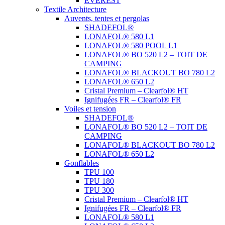
EVEREST
Textile Architecture
Auvents, tentes et pergolas
SHADEFOL®
LONAFOL® 580 L1
LONAFOL® 580 POOL L1
LONAFOL® BO 520 L2 – TOIT DE
CAMPING
LONAFOL® BLACKOUT BO 780 L2
LONAFOL® 650 L2
Cristal Premium – Clearfol® HT
Ignifugées FR – Clearfol® FR
Voiles et tension
SHADEFOL®
LONAFOL® BO 520 L2 – TOIT DE
CAMPING
LONAFOL® BLACKOUT BO 780 L2
LONAFOL® 650 L2
Gonflables
TPU 100
TPU 180
TPU 300
Cristal Premium – Clearfol® HT
Ignifugées FR – Clearfol® FR
LONAFOL® 580 L1