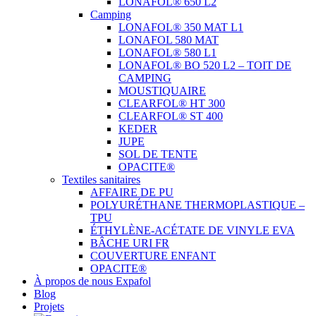
LONAFOL® 650 L2
Camping
LONAFOL® 350 MAT L1
LONAFOL 580 MAT
LONAFOL® 580 L1
LONAFOL® BO 520 L2 – TOIT DE
CAMPING
MOUSTIQUAIRE
CLEARFOL® HT 300
CLEARFOL® ST 400
KEDER
JUPE
SOL DE TENTE
OPACITE®
Textiles sanitaires
AFFAIRE DE PU
POLYURÉTHANE THERMOPLASTIQUE –
TPU
ÉTHYLÈNE-ACÉTATE DE VINYLE EVA
BÂCHE URI FR
COUVERTURE ENFANT
OPACITE®
À propos de nous Expafol
Blog
Projets