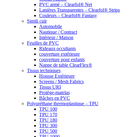
PVC armé – Clearfol® Net
Lanières Transparentes – Clearfol® Strips
Couleurs – Clearfol® Fantasy
Simili cuir
Automobile
Nautique / Contract
Intérieur / Maison
Feuilles de PVC
Rideaux occultants
couverture extérieure
couverture pour enfants
Nappe de table ClearFlex®
Tissus techniques
Housse Extérieure
Screens / Mesh Fabrics
Tissus URI
Protège-matelas
Bâches en PVC
Polyuréthane thermoplastique – TPU
TPU 100
TPU 170
TPU 180
TPU 300
TPU 500
TPU 1000