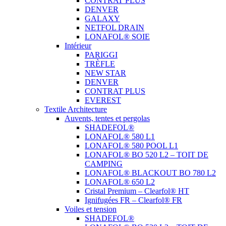
CONTRAT PLUS
DENVER
GALAXY
NETFOL DRAIN
LONAFOL® SOIE
Intérieur
PARIGGI
TRÈFLE
NEW STAR
DENVER
CONTRAT PLUS
EVEREST
Textile Architecture
Auvents, tentes et pergolas
SHADEFOL®
LONAFOL® 580 L1
LONAFOL® 580 POOL L1
LONAFOL® BO 520 L2 – TOIT DE
CAMPING
LONAFOL® BLACKOUT BO 780 L2
LONAFOL® 650 L2
Cristal Premium – Clearfol® HT
Ignifugées FR – Clearfol® FR
Voiles et tension
SHADEFOL®