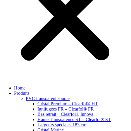
Home
Produits
PVC transparent souple
Cristal Premium – Clearfol® HT
Ignifugées FR – Clearfol® FR
Bas retrait – Clearfol® Innova
Haute Transparence ST – Clearfol® ST
Largeurs spéciales 183 cm
Cristal Marine