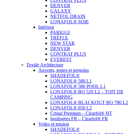
CONTRAT PLUS
DENVER
GALAXY
NETFOL DRAIN
LONAFOL® SOIE
Intérieur
PARIGGI
TRÈFLE
NEW STAR
DENVER
CONTRAT PLUS
EVEREST
Textile Architecture
Auvents, tentes et pergolas
SHADEFOL®
LONAFOL® 580 L1
LONAFOL® 580 POOL L1
LONAFOL® BO 520 L2 – TOIT DE
CAMPING
LONAFOL® BLACKOUT BO 780 L2
LONAFOL® 650 L2
Cristal Premium – Clearfol® HT
Ignifugées FR – Clearfol® FR
Voiles et tension
SHADEFOL®