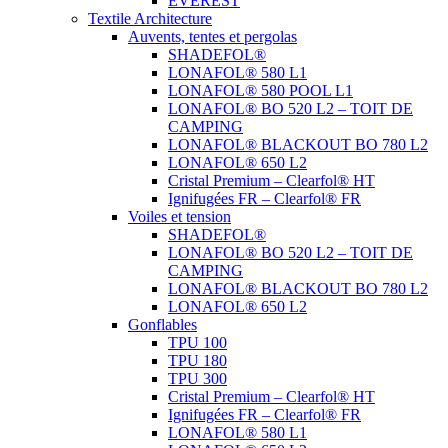
EVEREST
Textile Architecture
Auvents, tentes et pergolas
SHADEFOL®
LONAFOL® 580 L1
LONAFOL® 580 POOL L1
LONAFOL® BO 520 L2 – TOIT DE
CAMPING
LONAFOL® BLACKOUT BO 780 L2
LONAFOL® 650 L2
Cristal Premium – Clearfol® HT
Ignifugées FR – Clearfol® FR
Voiles et tension
SHADEFOL®
LONAFOL® BO 520 L2 – TOIT DE
CAMPING
LONAFOL® BLACKOUT BO 780 L2
LONAFOL® 650 L2
Gonflables
TPU 100
TPU 180
TPU 300
Cristal Premium – Clearfol® HT
Ignifugées FR – Clearfol® FR
LONAFOL® 580 L1