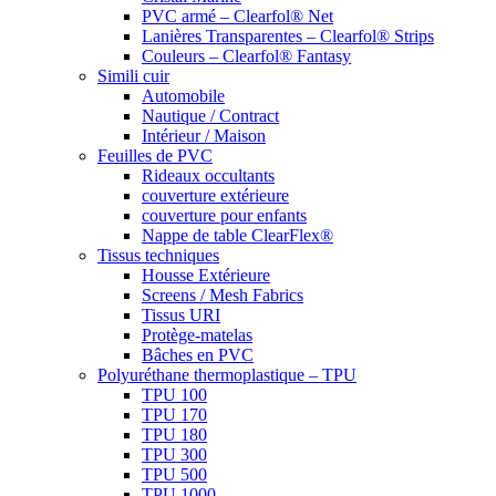
PVC armé – Clearfol® Net
Lanières Transparentes – Clearfol® Strips
Couleurs – Clearfol® Fantasy
Simili cuir
Automobile
Nautique / Contract
Intérieur / Maison
Feuilles de PVC
Rideaux occultants
couverture extérieure
couverture pour enfants
Nappe de table ClearFlex®
Tissus techniques
Housse Extérieure
Screens / Mesh Fabrics
Tissus URI
Protège-matelas
Bâches en PVC
Polyuréthane thermoplastique – TPU
TPU 100
TPU 170
TPU 180
TPU 300
TPU 500
TPU 1000