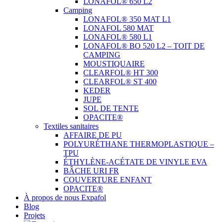
LONAFOL® 650 L2
Camping
LONAFOL® 350 MAT L1
LONAFOL 580 MAT
LONAFOL® 580 L1
LONAFOL® BO 520 L2 – TOIT DE
CAMPING
MOUSTIQUAIRE
CLEARFOL® HT 300
CLEARFOL® ST 400
KEDER
JUPE
SOL DE TENTE
OPACITE®
Textiles sanitaires
AFFAIRE DE PU
POLYURÉTHANE THERMOPLASTIQUE –
TPU
ÉTHYLÈNE-ACÉTATE DE VINYLE EVA
BÂCHE URI FR
COUVERTURE ENFANT
OPACITE®
À propos de nous Expafol
Blog
Projets