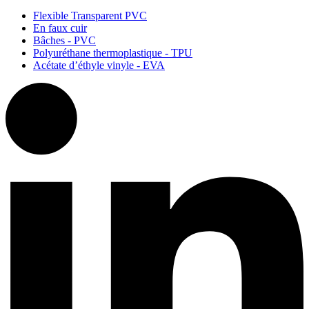
Flexible Transparent PVC
En faux cuir
Bâches - PVC
Polyuréthane thermoplastique - TPU
Acétate d’éthyle vinyle - EVA