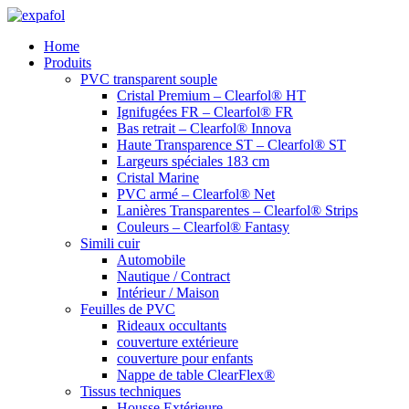
Aller
au
Home
contenu
Produits
PVC transparent souple
Cristal Premium – Clearfol® HT
Ignifugées FR – Clearfol® FR
Bas retrait – Clearfol® Innova
Haute Transparence ST – Clearfol® ST
Largeurs spéciales 183 cm
Cristal Marine
PVC armé – Clearfol® Net
Lanières Transparentes – Clearfol® Strips
Couleurs – Clearfol® Fantasy
Simili cuir
Automobile
Nautique / Contract
Intérieur / Maison
Feuilles de PVC
Rideaux occultants
couverture extérieure
couverture pour enfants
Nappe de table ClearFlex®
Tissus techniques
Housse Extérieure