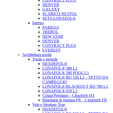
CONTRACT PLUS
DENVER
GALAXY
SCARICO NETFOL
SETA LONAFOL®
Interno
PARIGGI
TREBOL
NEW STAR
DENVER
CONTRACT PLUS
EVEREST
Architettura tessile
Tende e pergole
SHADEFOL®
LONAFOL® 580 L1
LONAFOL® 580 POOL L1
LONAFOL® BO 520 L2 – TETTO DA
CAMPEGGIO
LONAFOL® BLACKOUT BO 780 L2
LONAFOL® 650 L2
Cristal Premium – Clearfol® HT
Ritardanti di fiamma FR – Clearfol® FR
Vele e Strutture Tese
SHADEFOL®