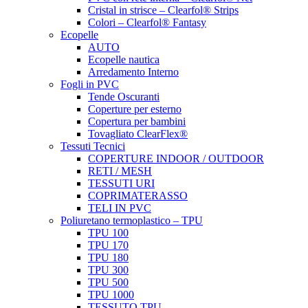
Cristal in strisce – Clearfol® Strips
Colori – Clearfol® Fantasy
Ecopelle
AUTO
Ecopelle nautica
Arredamento Interno
Fogli in PVC
Tende Oscuranti
Coperture per esterno
Copertura per bambini
Tovagliato ClearFlex®
Tessuti Tecnici
COPERTURE INDOOR / OUTDOOR
RETI / MESH
TESSUTI URI
COPRIMATERASSO
TELI IN PVC
Poliuretano termoplastico – TPU
TPU 100
TPU 170
TPU 180
TPU 300
TPU 500
TPU 1000
TESSUTO TPU