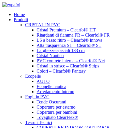
Vai
al
Home
contenuto
Prodotti
CRISTAL IN PVC
Cristal Premium – Clearfol® HT
Ritardanti di fiamma FR – Clearfol® FR
LS a basso ritiro – Clearfol® Innova
Alta trasparenza ST – Clearfol® ST
Larghezze speciali 183 cm
Cristal Nautico
PVC con rete interna – Clearfol® Net
Cristal in strisce – Clearfol® Strips
Colori – Clearfol® Fantasy
Ecopelle
AUTO
Ecopelle nautica
Arredamento Interno
Fogli in PVC
Tende Oscuranti
Coperture per esterno
Copertura per bambini
Tovagliato ClearFlex®
Tessuti Tecnici
COPERTURE INDOOR / OUTDOOR