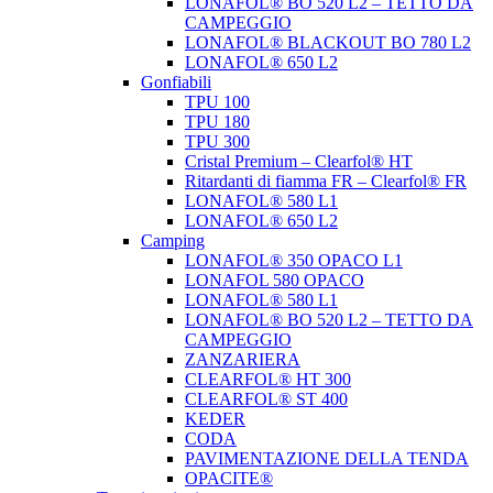
LONAFOL® BO 520 L2 – TETTO DA
CAMPEGGIO
LONAFOL® BLACKOUT BO 780 L2
LONAFOL® 650 L2
Gonfiabili
TPU 100
TPU 180
TPU 300
Cristal Premium – Clearfol® HT
Ritardanti di fiamma FR – Clearfol® FR
LONAFOL® 580 L1
LONAFOL® 650 L2
Camping
LONAFOL® 350 OPACO L1
LONAFOL 580 OPACO
LONAFOL® 580 L1
LONAFOL® BO 520 L2 – TETTO DA
CAMPEGGIO
ZANZARIERA
CLEARFOL® HT 300
CLEARFOL® ST 400
KEDER
CODA
PAVIMENTAZIONE DELLA TENDA
OPACITE®