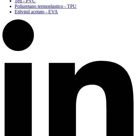
Teli - PVC
Poliuretano termoplastico - TPU
Etilvinil acetato - EVA