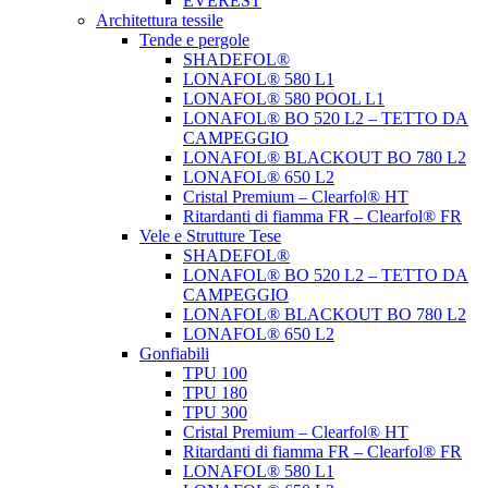
EVEREST
Architettura tessile
Tende e pergole
SHADEFOL®
LONAFOL® 580 L1
LONAFOL® 580 POOL L1
LONAFOL® BO 520 L2 – TETTO DA
CAMPEGGIO
LONAFOL® BLACKOUT BO 780 L2
LONAFOL® 650 L2
Cristal Premium – Clearfol® HT
Ritardanti di fiamma FR – Clearfol® FR
Vele e Strutture Tese
SHADEFOL®
LONAFOL® BO 520 L2 – TETTO DA
CAMPEGGIO
LONAFOL® BLACKOUT BO 780 L2
LONAFOL® 650 L2
Gonfiabili
TPU 100
TPU 180
TPU 300
Cristal Premium – Clearfol® HT
Ritardanti di fiamma FR – Clearfol® FR
LONAFOL® 580 L1