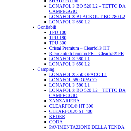
SHADEFOL®
LONAFOL® BO 520 L2 – TETTO DA
CAMPEGGIO
LONAFOL® BLACKOUT BO 780 L2
LONAFOL® 650 L2
Gonfiabili
TPU 100
TPU 180
TPU 300
Cristal Premium – Clearfol® HT
Ritardanti di fiamma FR – Clearfol® FR
LONAFOL® 580 L1
LONAFOL® 650 L2
Camping
LONAFOL® 350 OPACO L1
LONAFOL 580 OPACO
LONAFOL® 580 L1
LONAFOL® BO 520 L2 – TETTO DA
CAMPEGGIO
ZANZARIERA
CLEARFOL® HT 300
CLEARFOL® ST 400
KEDER
CODA
PAVIMENTAZIONE DELLA TENDA