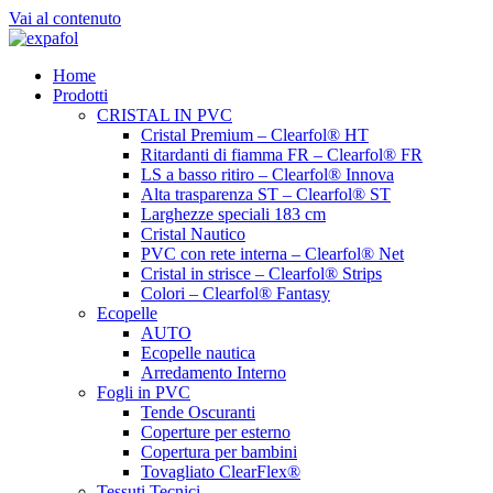
Vai al contenuto
Home
Prodotti
CRISTAL IN PVC
Cristal Premium – Clearfol® HT
Ritardanti di fiamma FR – Clearfol® FR
LS a basso ritiro – Clearfol® Innova
Alta trasparenza ST – Clearfol® ST
Larghezze speciali 183 cm
Cristal Nautico
PVC con rete interna – Clearfol® Net
Cristal in strisce – Clearfol® Strips
Colori – Clearfol® Fantasy
Ecopelle
AUTO
Ecopelle nautica
Arredamento Interno
Fogli in PVC
Tende Oscuranti
Coperture per esterno
Copertura per bambini
Tovagliato ClearFlex®
Tessuti Tecnici