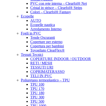
PVC con rete interna – Clearfol® Net
Cristal in strisce – Clearfol® Strips
Colori – Clearfol® Fantasy
Ecopelle
AUTO
Ecopelle nautica
Arredamento Interno
Fogli in PVC
Tende Oscuranti
Coperture per esterno
Copertura per bambini
Tovagliato ClearFlex®
Tessuti Tecnici
COPERTURE INDOOR / OUTDOOR
RETI / MESH
TESSUTI URI
COPRIMATERASSO
TELI IN PVC
Poliuretano termoplastico – TPU
TPU 100
TPU 170
TPU 180
TPU 300
TPU 500
TPU 1000