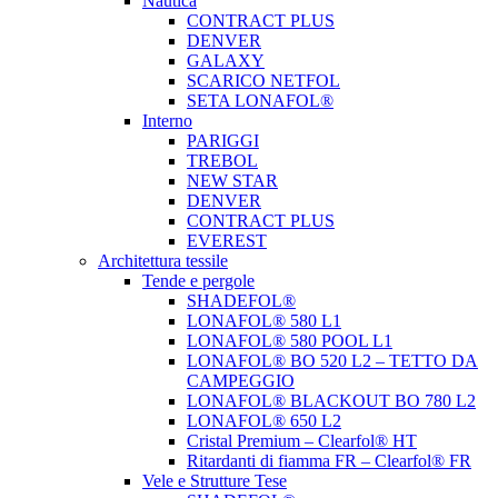
Nautica
CONTRACT PLUS
DENVER
GALAXY
SCARICO NETFOL
SETA LONAFOL®
Interno
PARIGGI
TREBOL
NEW STAR
DENVER
CONTRACT PLUS
EVEREST
Architettura tessile
Tende e pergole
SHADEFOL®
LONAFOL® 580 L1
LONAFOL® 580 POOL L1
LONAFOL® BO 520 L2 – TETTO DA
CAMPEGGIO
LONAFOL® BLACKOUT BO 780 L2
LONAFOL® 650 L2
Cristal Premium – Clearfol® HT
Ritardanti di fiamma FR – Clearfol® FR
Vele e Strutture Tese