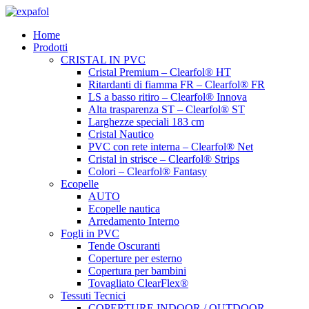
Vai
al
Home
contenuto
Prodotti
CRISTAL IN PVC
Cristal Premium – Clearfol® HT
Ritardanti di fiamma FR – Clearfol® FR
LS a basso ritiro – Clearfol® Innova
Alta trasparenza ST – Clearfol® ST
Larghezze speciali 183 cm
Cristal Nautico
PVC con rete interna – Clearfol® Net
Cristal in strisce – Clearfol® Strips
Colori – Clearfol® Fantasy
Ecopelle
AUTO
Ecopelle nautica
Arredamento Interno
Fogli in PVC
Tende Oscuranti
Coperture per esterno
Copertura per bambini
Tovagliato ClearFlex®
Tessuti Tecnici
COPERTURE INDOOR / OUTDOOR