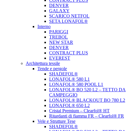
CONTRACT PLUS
DENVER
GALAXY
SCARICO NETFOL
SETA LONAFOL®
Interno
PARIGGI
TREBOL
NEW STAR
DENVER
CONTRACT PLUS
EVEREST
Architettura tessile
Tende e pergole
SHADEFOL®
LONAFOL® 580 L1
LONAFOL® 580 POOL L1
LONAFOL® BO 520 L2 – TETTO DA
CAMPEGGIO
LONAFOL® BLACKOUT BO 780 L2
LONAFOL® 650 L2
Cristal Premium – Clearfol® HT
Ritardanti di fiamma FR – Clearfol® FR
Vele e Strutture Tese
SHADEFOL®