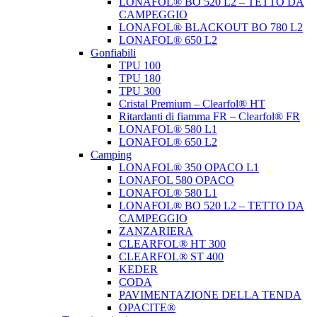
LONAFOL® BO 520 L2 – TETTO DA
CAMPEGGIO
LONAFOL® BLACKOUT BO 780 L2
LONAFOL® 650 L2
Gonfiabili
TPU 100
TPU 180
TPU 300
Cristal Premium – Clearfol® HT
Ritardanti di fiamma FR – Clearfol® FR
LONAFOL® 580 L1
LONAFOL® 650 L2
Camping
LONAFOL® 350 OPACO L1
LONAFOL 580 OPACO
LONAFOL® 580 L1
LONAFOL® BO 520 L2 – TETTO DA
CAMPEGGIO
ZANZARIERA
CLEARFOL® HT 300
CLEARFOL® ST 400
KEDER
CODA
PAVIMENTAZIONE DELLA TENDA
OPACITE®