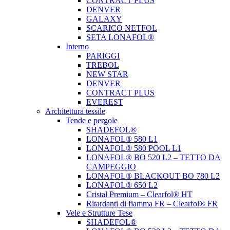
CONTRACT PLUS
DENVER
GALAXY
SCARICO NETFOL
SETA LONAFOL®
Interno
PARIGGI
TREBOL
NEW STAR
DENVER
CONTRACT PLUS
EVEREST
Architettura tessile
Tende e pergole
SHADEFOL®
LONAFOL® 580 L1
LONAFOL® 580 POOL L1
LONAFOL® BO 520 L2 – TETTO DA
CAMPEGGIO
LONAFOL® BLACKOUT BO 780 L2
LONAFOL® 650 L2
Cristal Premium – Clearfol® HT
Ritardanti di fiamma FR – Clearfol® FR
Vele e Strutture Tese
SHADEFOL®