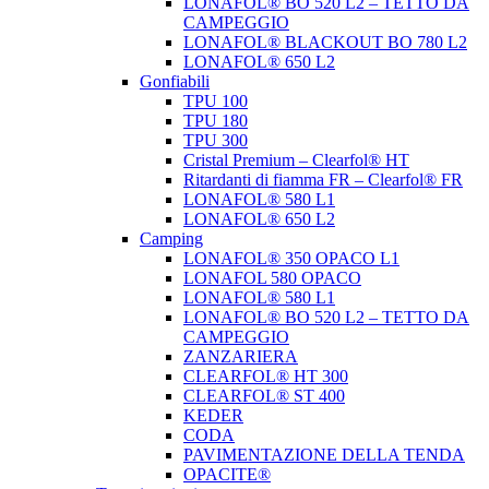
LONAFOL® BO 520 L2 – TETTO DA
CAMPEGGIO
LONAFOL® BLACKOUT BO 780 L2
LONAFOL® 650 L2
Gonfiabili
TPU 100
TPU 180
TPU 300
Cristal Premium – Clearfol® HT
Ritardanti di fiamma FR – Clearfol® FR
LONAFOL® 580 L1
LONAFOL® 650 L2
Camping
LONAFOL® 350 OPACO L1
LONAFOL 580 OPACO
LONAFOL® 580 L1
LONAFOL® BO 520 L2 – TETTO DA
CAMPEGGIO
ZANZARIERA
CLEARFOL® HT 300
CLEARFOL® ST 400
KEDER
CODA
PAVIMENTAZIONE DELLA TENDA
OPACITE®