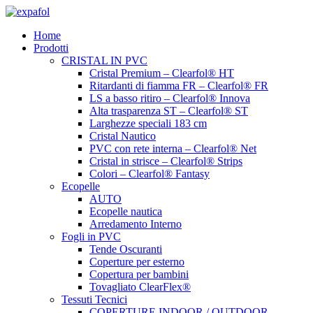
Vai
al
Home
contenuto
Prodotti
CRISTAL IN PVC
Cristal Premium – Clearfol® HT
Ritardanti di fiamma FR – Clearfol® FR
LS a basso ritiro – Clearfol® Innova
Alta trasparenza ST – Clearfol® ST
Larghezze speciali 183 cm
Cristal Nautico
PVC con rete interna – Clearfol® Net
Cristal in strisce – Clearfol® Strips
Colori – Clearfol® Fantasy
Ecopelle
AUTO
Ecopelle nautica
Arredamento Interno
Fogli in PVC
Tende Oscuranti
Coperture per esterno
Copertura per bambini
Tovagliato ClearFlex®
Tessuti Tecnici
COPERTURE INDOOR / OUTDOOR