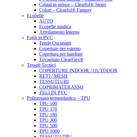
Cristal in strisce – Clearfol® Strips
Colori – Clearfol® Fantasy
Ecopelle
AUTO
Ecopelle nautica
Arredamento Interno
Fogli in PVC
Tende Oscuranti
Coperture per esterno
Copertura per bambini
Tovagliato ClearFlex®
Tessuti Tecnici
COPERTURE INDOOR / OUTDOOR
RETI / MESH
TESSUTI URI
COPRIMATERASSO
TELI IN PVC
Poliuretano termoplastico – TPU
TPU 100
TPU 170
TPU 180
TPU 300
TPU 500
TPU 1000
TESSUTO TPU