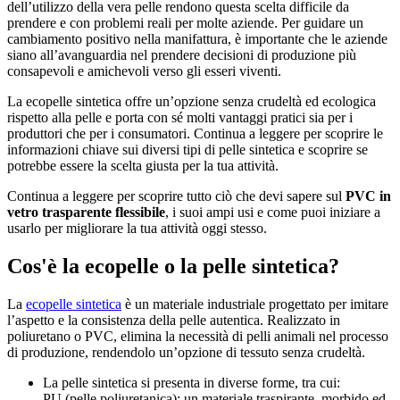
dell’utilizzo della vera pelle rendono questa scelta difficile da
prendere e con problemi reali per molte aziende. Per guidare un
cambiamento positivo nella manifattura, è importante che le aziende
siano all’avanguardia nel prendere decisioni di produzione più
consapevoli e amichevoli verso gli esseri viventi.
La ecopelle sintetica offre un’opzione senza crudeltà ed ecologica
rispetto alla pelle e porta con sé molti vantaggi pratici sia per i
produttori che per i consumatori. Continua a leggere per scoprire le
informazioni chiave sui diversi tipi di pelle sintetica e scoprire se
potrebbe essere la scelta giusta per la tua attività.
Continua a leggere per scoprire tutto ciò che devi sapere sul
PVC in
vetro trasparente flessibile
, i suoi ampi usi e come puoi iniziare a
usarlo per migliorare la tua attività oggi stesso.
Cos'è la ecopelle o la pelle sintetica?
La
ecopelle sintetica
è un materiale industriale progettato per imitare
l’aspetto e la consistenza della pelle autentica. Realizzato in
poliuretano o PVC, elimina la necessità di pelli animali nel processo
di produzione, rendendolo un’opzione di tessuto senza crudeltà.
La pelle sintetica si presenta in diverse forme, tra cui:
PU (pelle poliuretanica): un materiale traspirante, morbido ed