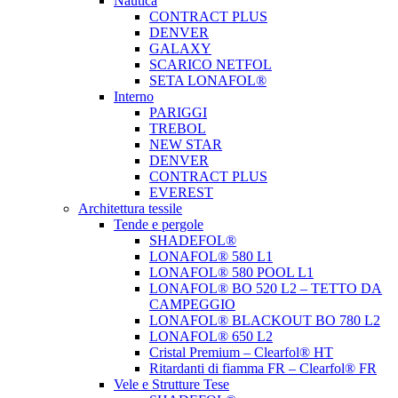
Nautica
CONTRACT PLUS
DENVER
GALAXY
SCARICO NETFOL
SETA LONAFOL®
Interno
PARIGGI
TREBOL
NEW STAR
DENVER
CONTRACT PLUS
EVEREST
Architettura tessile
Tende e pergole
SHADEFOL®
LONAFOL® 580 L1
LONAFOL® 580 POOL L1
LONAFOL® BO 520 L2 – TETTO DA
CAMPEGGIO
LONAFOL® BLACKOUT BO 780 L2
LONAFOL® 650 L2
Cristal Premium – Clearfol® HT
Ritardanti di fiamma FR – Clearfol® FR
Vele e Strutture Tese