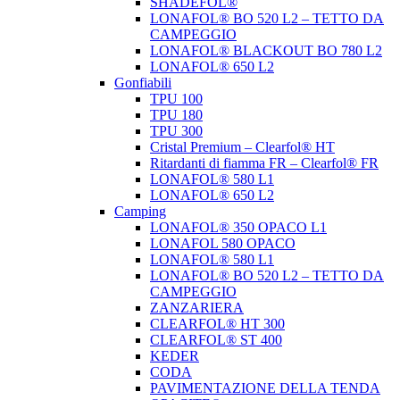
SHADEFOL®
LONAFOL® BO 520 L2 – TETTO DA
CAMPEGGIO
LONAFOL® BLACKOUT BO 780 L2
LONAFOL® 650 L2
Gonfiabili
TPU 100
TPU 180
TPU 300
Cristal Premium – Clearfol® HT
Ritardanti di fiamma FR – Clearfol® FR
LONAFOL® 580 L1
LONAFOL® 650 L2
Camping
LONAFOL® 350 OPACO L1
LONAFOL 580 OPACO
LONAFOL® 580 L1
LONAFOL® BO 520 L2 – TETTO DA
CAMPEGGIO
ZANZARIERA
CLEARFOL® HT 300
CLEARFOL® ST 400
KEDER
CODA
PAVIMENTAZIONE DELLA TENDA