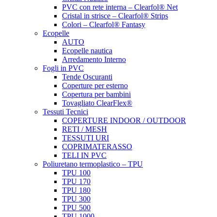
PVC con rete interna – Clearfol® Net
Cristal in strisce – Clearfol® Strips
Colori – Clearfol® Fantasy
Ecopelle
AUTO
Ecopelle nautica
Arredamento Interno
Fogli in PVC
Tende Oscuranti
Coperture per esterno
Copertura per bambini
Tovagliato ClearFlex®
Tessuti Tecnici
COPERTURE INDOOR / OUTDOOR
RETI / MESH
TESSUTI URI
COPRIMATERASSO
TELI IN PVC
Poliuretano termoplastico – TPU
TPU 100
TPU 170
TPU 180
TPU 300
TPU 500
TPU 1000