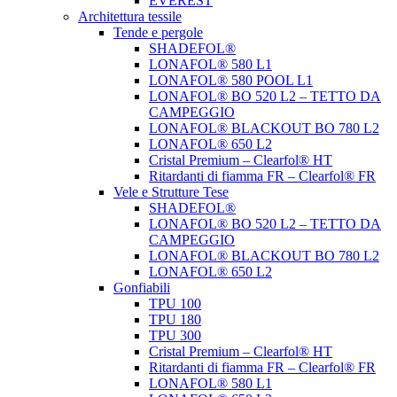
EVEREST
Architettura tessile
Tende e pergole
SHADEFOL®
LONAFOL® 580 L1
LONAFOL® 580 POOL L1
LONAFOL® BO 520 L2 – TETTO DA
CAMPEGGIO
LONAFOL® BLACKOUT BO 780 L2
LONAFOL® 650 L2
Cristal Premium – Clearfol® HT
Ritardanti di fiamma FR – Clearfol® FR
Vele e Strutture Tese
SHADEFOL®
LONAFOL® BO 520 L2 – TETTO DA
CAMPEGGIO
LONAFOL® BLACKOUT BO 780 L2
LONAFOL® 650 L2
Gonfiabili
TPU 100
TPU 180
TPU 300
Cristal Premium – Clearfol® HT
Ritardanti di fiamma FR – Clearfol® FR
LONAFOL® 580 L1