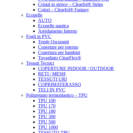
Cristal in strisce – Clearfol® Strips
Colori – Clearfol® Fantasy
Ecopelle
AUTO
Ecopelle nautica
Arredamento Interno
Fogli in PVC
Tende Oscuranti
Coperture per esterno
Copertura per bambini
Tovagliato ClearFlex®
Tessuti Tecnici
COPERTURE INDOOR / OUTDOOR
RETI / MESH
TESSUTI URI
COPRIMATERASSO
TELI IN PVC
Poliuretano termoplastico – TPU
TPU 100
TPU 170
TPU 180
TPU 300
TPU 500
TPU 1000
TESSUTO TPU