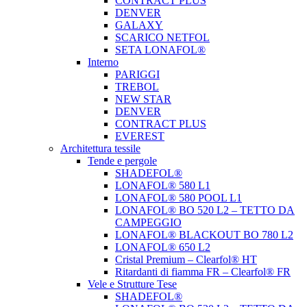
CONTRACT PLUS
DENVER
GALAXY
SCARICO NETFOL
SETA LONAFOL®
Interno
PARIGGI
TREBOL
NEW STAR
DENVER
CONTRACT PLUS
EVEREST
Architettura tessile
Tende e pergole
SHADEFOL®
LONAFOL® 580 L1
LONAFOL® 580 POOL L1
LONAFOL® BO 520 L2 – TETTO DA
CAMPEGGIO
LONAFOL® BLACKOUT BO 780 L2
LONAFOL® 650 L2
Cristal Premium – Clearfol® HT
Ritardanti di fiamma FR – Clearfol® FR
Vele e Strutture Tese
SHADEFOL®