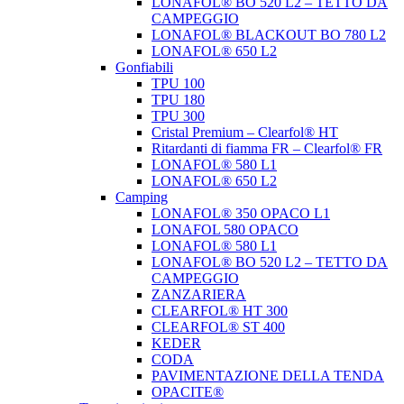
LONAFOL® BO 520 L2 – TETTO DA
CAMPEGGIO
LONAFOL® BLACKOUT BO 780 L2
LONAFOL® 650 L2
Gonfiabili
TPU 100
TPU 180
TPU 300
Cristal Premium – Clearfol® HT
Ritardanti di fiamma FR – Clearfol® FR
LONAFOL® 580 L1
LONAFOL® 650 L2
Camping
LONAFOL® 350 OPACO L1
LONAFOL 580 OPACO
LONAFOL® 580 L1
LONAFOL® BO 520 L2 – TETTO DA
CAMPEGGIO
ZANZARIERA
CLEARFOL® HT 300
CLEARFOL® ST 400
KEDER
CODA
PAVIMENTAZIONE DELLA TENDA
OPACITE®