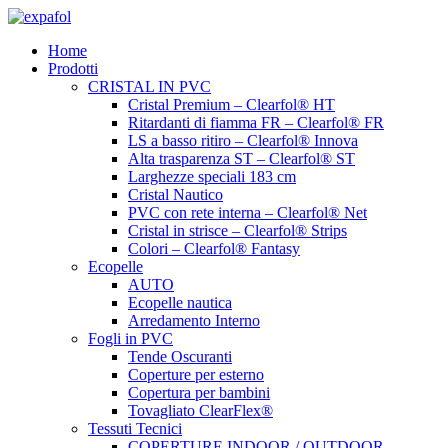
Vai
al
Home
contenuto
Prodotti
CRISTAL IN PVC
Cristal Premium – Clearfol® HT
Ritardanti di fiamma FR – Clearfol® FR
LS a basso ritiro – Clearfol® Innova
Alta trasparenza ST – Clearfol® ST
Larghezze speciali 183 cm
Cristal Nautico
PVC con rete interna – Clearfol® Net
Cristal in strisce – Clearfol® Strips
Colori – Clearfol® Fantasy
Ecopelle
AUTO
Ecopelle nautica
Arredamento Interno
Fogli in PVC
Tende Oscuranti
Coperture per esterno
Copertura per bambini
Tovagliato ClearFlex®
Tessuti Tecnici
COPERTURE INDOOR / OUTDOOR