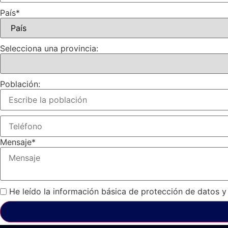
País
*
Selecciona una provincia:
Población:
Mensaje
*
He leído la información básica de protección de datos y