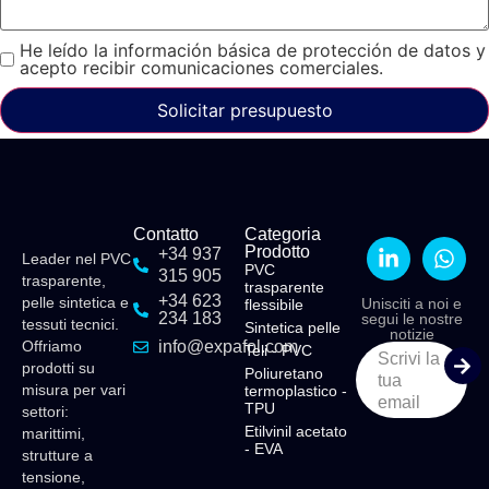
He leído la información básica de protección de datos y
acepto recibir comunicaciones comerciales.
Solicitar presupuesto
Contatto
Categoria
Prodotto
+34 937
Leader nel PVC
PVC
315 905
trasparente,
trasparente
+34 623
pelle sintetica e
Unisciti a noi e
flessibile
234 183
segui le nostre
tessuti tecnici.
Sintetica pelle
notizie
Offriamo
info@expafol.com
Teli - PVC
Scrivi la
prodotti su
Poliuretano
tua
misura per vari
termoplastico -
email
TPU
settori:
Etilvinil acetato
marittimi,
- EVA
strutture a
tensione,