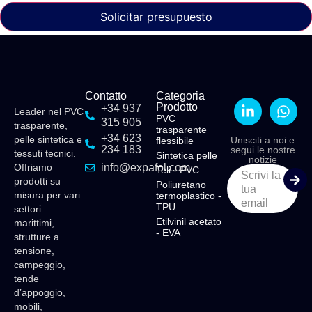
Solicitar presupuesto
Contatto
Categoria
Prodotto
+34 937
Leader nel PVC
PVC
315 905
trasparente,
trasparente
+34 623
pelle sintetica e
Unisciti a noi e
flessibile
234 183
segui le nostre
tessuti tecnici.
Sintetica pelle
notizie
Offriamo
info@expafol.com
Teli - PVC
Scrivi la
prodotti su
Poliuretano
tua
misura per vari
termoplastico -
email
TPU
settori:
Etilvinil acetato
marittimi,
- EVA
strutture a
tensione,
campeggio,
tende
d’appoggio,
mobili,